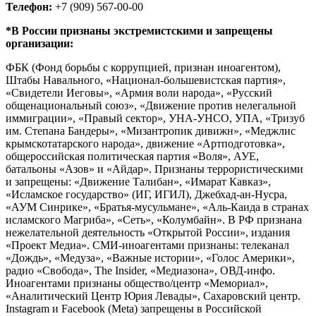
Телефон:
+7 (909) 567-00-00
*В России признаны экстремистскими и запрещены
организации:
ФБК (Фонд борьбы с коррупцией, признан иноагентом),
Штабы Навального, «Национал-большевистская партия»,
«Свидетели Иеговы», «Армия воли народа», «Русский
общенациональный союз», «Движение против нелегальной
иммиграции», «Правый сектор», УНА-УНСО, УПА, «Тризуб
им. Степана Бандеры», «Мизантропик дивижн», «Меджлис
крымскотатарского народа», движение «Артподготовка»,
общероссийская политическая партия «Воля», АУЕ,
батальоны «Азов» и «Айдар». Признаны террористическими
и запрещены: «Движение Талибан», «Имарат Кавказ»,
«Исламское государство» (ИГ, ИГИЛ), Джебхад-ан-Нусра,
«АУМ Синрике», «Братья-мусульмане», «Аль-Каида в странах
исламского Магриба», «Сеть», «Колумбайн». В РФ признана
нежелательной деятельность «Открытой России», издания
«Проект Медиа». СМИ-иноагентами признаны: телеканал
«Дождь», «Медуза», «Важные истории», «Голос Америки»,
радио «Свобода», The Insider, «Медиазона», ОВД-инфо.
Иноагентами признаны общество/центр «Мемориал»,
«Аналитический Центр Юрия Левады», Сахаровский центр.
Instagram и Facebook (Metа) запрещены в Российской