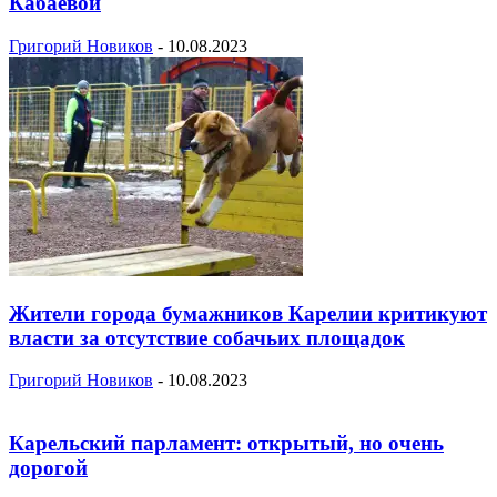
Кабаевой
Григорий Новиков
-
10.08.2023
Жители города бумажников Карелии критикуют
власти за отсутствие собачьих площадок
Григорий Новиков
-
10.08.2023
Карельский парламент: открытый, но очень
дорогой