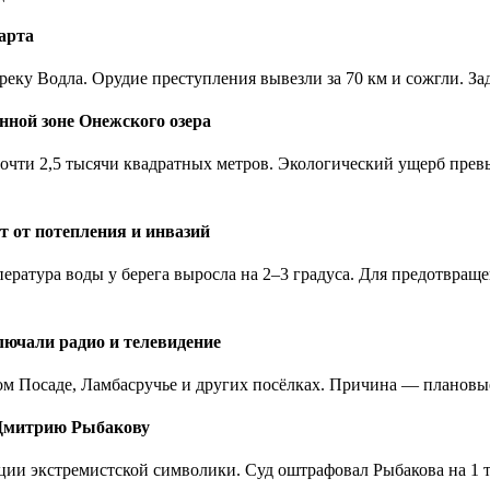
арта
 реку Водла. Орудие преступления вывезли за 70 км и сожгли. З
нной зоне Онежского озера
чти 2,5 тысячи квадратных метров. Экологический ущерб превы
т от потепления и инвазий
пература воды у берега выросла на 2–3 градуса. Для предотвр
лючали радио и телевидение
ком Посаде, Ламбасручье и других посёлках. Причина — планов
у Дмитрию Рыбакову
ии экстремистской символики. Суд оштрафовал Рыбакова на 1 т