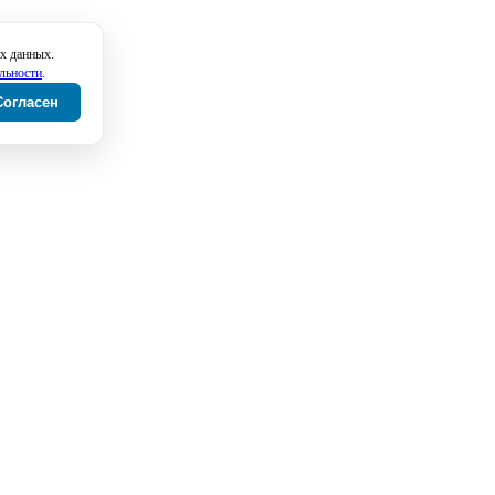
х данных.
льности
.
Согласен