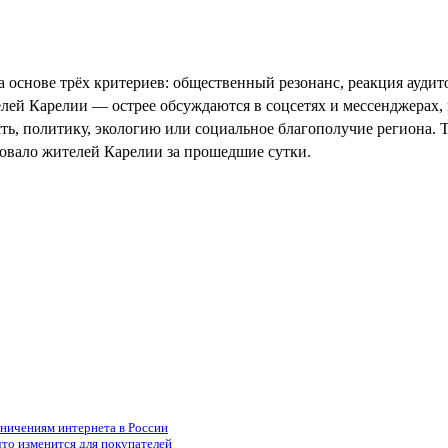
а основе трёх критериев: общественный резонанс, реакция ауди
ей Карелии — острее обсуждаются в соцсетях и мессенджерах, 
сть, политику, экологию или социальное благополучие региона. 
новало жителей Карелии за прошедшие сутки.
аничениям интернета в России
то изменится для покупателей