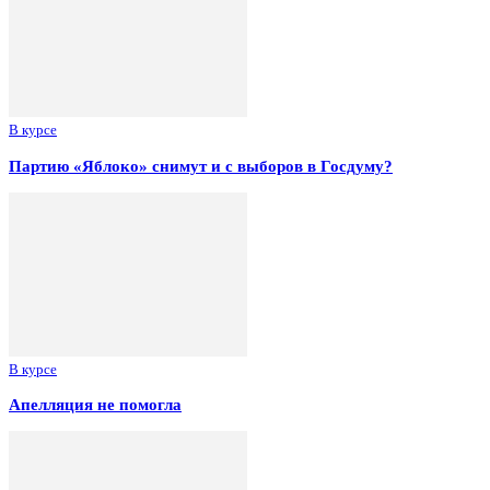
В курсе
Партию «Яблоко» снимут и с выборов в Госдуму?
В курсе
Апелляция не помогла