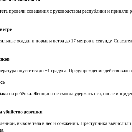
тета провели совещания с руководством республики и приняли 
ветре
ильные осадки и порывы ветра до 17 метров в секунду. Спасат
озков
ратура опустится до −1 градуса. Предупреждение действовало с 2
ась
аки на ребёнка. Женщина не смогла удержать пса, после инциде
за убийство девушки
нной, вывозе тела в лес и сожжении. Преступника вычислили п
да.