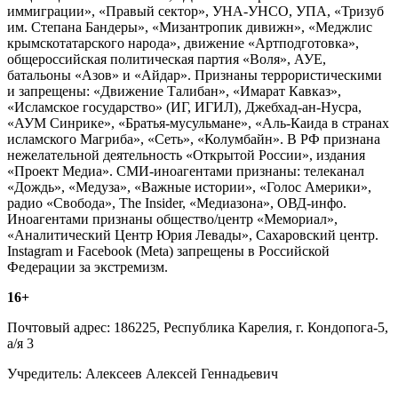
иммиграции», «Правый сектор», УНА-УНСО, УПА, «Тризуб
им. Степана Бандеры», «Мизантропик дивижн», «Меджлис
крымскотатарского народа», движение «Артподготовка»,
общероссийская политическая партия «Воля», АУЕ,
батальоны «Азов» и «Айдар». Признаны террористическими
и запрещены: «Движение Талибан», «Имарат Кавказ»,
«Исламское государство» (ИГ, ИГИЛ), Джебхад-ан-Нусра,
«АУМ Синрике», «Братья-мусульмане», «Аль-Каида в странах
исламского Магриба», «Сеть», «Колумбайн». В РФ признана
нежелательной деятельность «Открытой России», издания
«Проект Медиа». СМИ-иноагентами признаны: телеканал
«Дождь», «Медуза», «Важные истории», «Голос Америки»,
радио «Свобода», The Insider, «Медиазона», ОВД-инфо.
Иноагентами признаны общество/центр «Мемориал»,
«Аналитический Центр Юрия Левады», Сахаровский центр.
Instagram и Facebook (Metа) запрещены в Российской
Федерации за экстремизм.
16+
Почтовый адрес: 186225, Республика Карелия, г. Кондопога-5,
а/я 3
Учредитель: Алексеев Алексей Геннадьевич