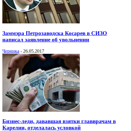
Заммэра Петрозаводска Косарев в СИЗО
написал заявление об увольнении
Черника
-
26.05.2017
Бизнес-леди, дававшая взятки главврачам в
Карелии, отделалась условкой