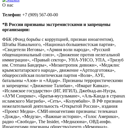
О нас
Телефон:
+7 (909) 567-00-00
*В России признаны экстремистскими и запрещены
организации:
ФБК (Фонд борьбы с коррупцией, признан иноагентом),
Штабы Навального, «Национал-большевистская партия»,
«Свидетели Иеговы», «Армия воли народа», «Русский
общенациональный союз», «Движение против нелегальной
иммиграции», «Правый сектор», УНА-УНСО, УПА, «Тризуб
им. Степана Бандеры», «Мизантропик дивижн», «Меджлис
крымскотатарского народа», движение «Артподготовка»,
общероссийская политическая партия «Воля», АУЕ,
батальоны «Азов» и «Айдар». Признаны террористическими
и запрещены: «Движение Талибан», «Имарат Кавказ»,
«Исламское государство» (ИГ, ИГИЛ), Джебхад-ан-Нусра,
«АУМ Синрике», «Братья-мусульмане», «Аль-Каида в странах
исламского Магриба», «Сеть», «Колумбайн». В РФ признана
нежелательной деятельность «Открытой России», издания
«Проект Медиа». СМИ-иноагентами признаны: телеканал
«Дождь», «Медуза», «Важные истории», «Голос Америки»,
радио «Свобода», The Insider, «Медиазона», ОВД-инфо.
Иноагентами признаны общество/центр «Мемориал»,