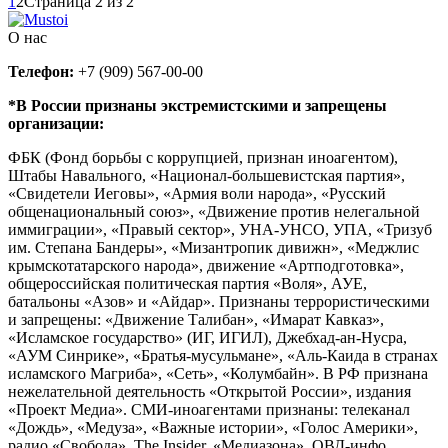
1
2
Страница 2 из 2
О нас
Телефон:
+7 (909) 567-00-00
*В России признаны экстремистскими и запрещены
организации:
ФБК (Фонд борьбы с коррупцией, признан иноагентом),
Штабы Навального, «Национал-большевистская партия»,
«Свидетели Иеговы», «Армия воли народа», «Русский
общенациональный союз», «Движение против нелегальной
иммиграции», «Правый сектор», УНА-УНСО, УПА, «Тризуб
им. Степана Бандеры», «Мизантропик дивижн», «Меджлис
крымскотатарского народа», движение «Артподготовка»,
общероссийская политическая партия «Воля», АУЕ,
батальоны «Азов» и «Айдар». Признаны террористическими
и запрещены: «Движение Талибан», «Имарат Кавказ»,
«Исламское государство» (ИГ, ИГИЛ), Джебхад-ан-Нусра,
«АУМ Синрике», «Братья-мусульмане», «Аль-Каида в странах
исламского Магриба», «Сеть», «Колумбайн». В РФ признана
нежелательной деятельность «Открытой России», издания
«Проект Медиа». СМИ-иноагентами признаны: телеканал
«Дождь», «Медуза», «Важные истории», «Голос Америки»,
радио «Свобода», The Insider, «Медиазона», ОВД-инфо.