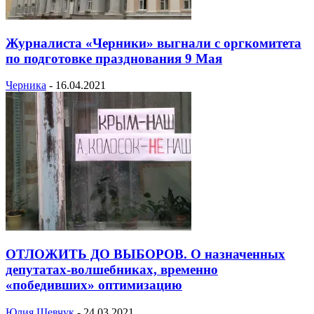
Журналиста «Черники» выгнали с оргкомитета
по подготовке празднования 9 Мая
Черника
-
16.04.2021
ОТЛОЖИТЬ ДО ВЫБОРОВ. О назначенных
депутатах-волшебниках, временно
«победивших» оптимизацию
Юлия Шевчук
-
24.03.2021