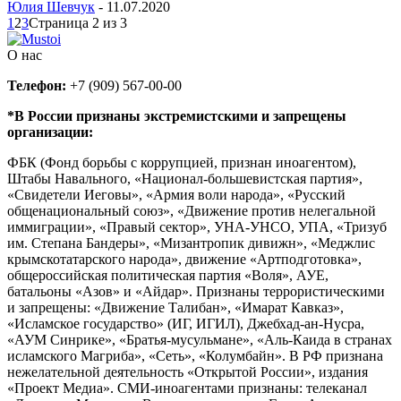
Юлия Шевчук
-
11.07.2020
1
2
3
Страница 2 из 3
О нас
Телефон:
+7 (909) 567-00-00
*В России признаны экстремистскими и запрещены
организации:
ФБК (Фонд борьбы с коррупцией, признан иноагентом),
Штабы Навального, «Национал-большевистская партия»,
«Свидетели Иеговы», «Армия воли народа», «Русский
общенациональный союз», «Движение против нелегальной
иммиграции», «Правый сектор», УНА-УНСО, УПА, «Тризуб
им. Степана Бандеры», «Мизантропик дивижн», «Меджлис
крымскотатарского народа», движение «Артподготовка»,
общероссийская политическая партия «Воля», АУЕ,
батальоны «Азов» и «Айдар». Признаны террористическими
и запрещены: «Движение Талибан», «Имарат Кавказ»,
«Исламское государство» (ИГ, ИГИЛ), Джебхад-ан-Нусра,
«АУМ Синрике», «Братья-мусульмане», «Аль-Каида в странах
исламского Магриба», «Сеть», «Колумбайн». В РФ признана
нежелательной деятельность «Открытой России», издания
«Проект Медиа». СМИ-иноагентами признаны: телеканал