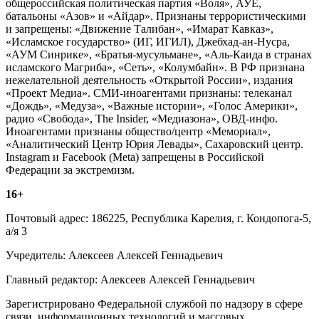
общероссийская политическая партия «Воля», АУЕ,
батальоны «Азов» и «Айдар». Признаны террористическими
и запрещены: «Движение Талибан», «Имарат Кавказ»,
«Исламское государство» (ИГ, ИГИЛ), Джебхад-ан-Нусра,
«АУМ Синрике», «Братья-мусульмане», «Аль-Каида в странах
исламского Магриба», «Сеть», «Колумбайн». В РФ признана
нежелательной деятельность «Открытой России», издания
«Проект Медиа». СМИ-иноагентами признаны: телеканал
«Дождь», «Медуза», «Важные истории», «Голос Америки»,
радио «Свобода», The Insider, «Медиазона», ОВД-инфо.
Иноагентами признаны общество/центр «Мемориал»,
«Аналитический Центр Юрия Левады», Сахаровский центр.
Instagram и Facebook (Metа) запрещены в Российской
Федерации за экстремизм.
16+
Почтовый адрес: 186225, Республика Карелия, г. Кондопога-5,
а/я 3
Учредитель: Алексеев Алексей Геннадьевич
Главный редактор: Алексеев Алексей Геннадьевич
Зарегистрировано Федеральной службой по надзору в сфере
связи, информационных технологий и массовых