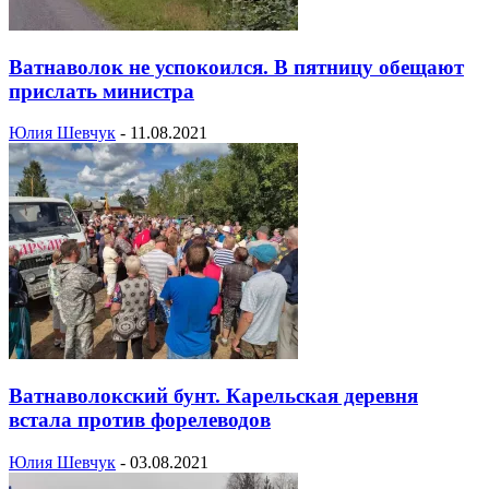
Ватнаволок не успокоился. В пятницу обещают
прислать министра
Юлия Шевчук
-
11.08.2021
Ватнаволокский бунт. Карельская деревня
встала против форелеводов
Юлия Шевчук
-
03.08.2021