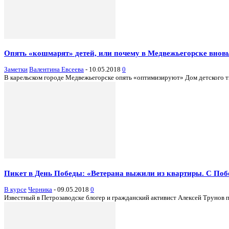
Опять «кошмарят» детей, или почему в Медвежьегорске внов
Заметки
Валентина Евсеева
-
10.05.2018
0
В карельском городе Медвежьегорске опять «оптимизируют» Дом детского тво
Пикет в День Победы: «Ветерана выжили из квартиры. С Поб
В курсе
Черника
-
09.05.2018
0
Известный в Петрозаводске блогер и гражданский активист Алексей Трунов 