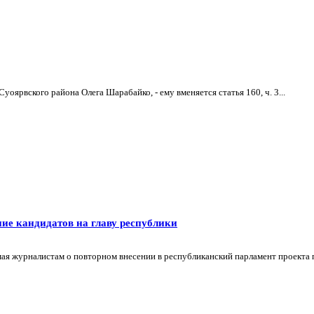
оярвского района Олега Шарабайко, - ему вменяется статья 160, ч. 3...
ие кандидатов на главу республики
я журналистам о повторном внесении в республиканский парламент проекта поп