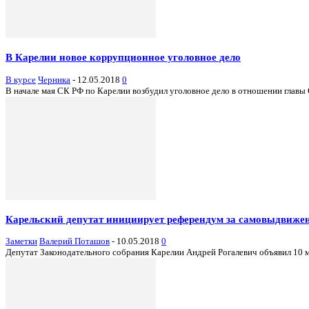
В Карелии новое коррупционное уголовное дело
В курсе
Черника
-
12.05.2018
0
В начале мая СК РФ по Карелии возбудил уголовное дело в отношении главы Су
Карельский депутат инициирует референдум за самовыдвижен
Заметки
Валерий Поташов
-
10.05.2018
0
Депутат Законодательного собрания Карелии Андрей Рогалевич объявил 10 ма