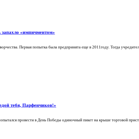
ь запахло «импичментом»
рчества. Первая попытка была предпринята еще в 2011году. Тогда учредитель
едой тебя, Парфенчиков!»
попытался провести в День Победы одиночный пикет на крыше торговой прист