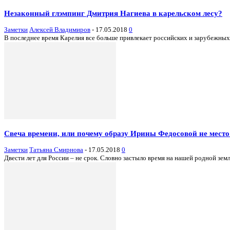
Незаконный глэмпинг Дмитрия Нагиева в карельском лесу?
Заметки
Алексей Владимиров
-
17.05.2018
0
В последнее время Карелия все больше привлекает российских и зарубежных
Свеча времени, или почему образу Ирины Федосовой не место
Заметки
Татьяна Смирнова
-
17.05.2018
0
Двести лет для России – не срок. Словно застыло время на нашей родной зем