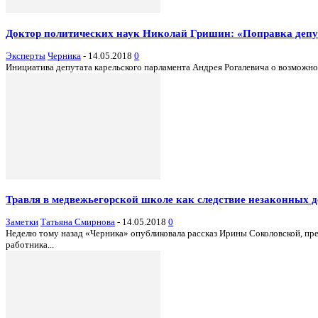
Доктор политических наук Николай Гришин: «Поправка депу
Эксперты
Черника
-
14.05.2018
0
Инициатива депутата карельского парламента Андрея Рогалевича о возможно
Травля в медвежьегорской школе как следствие незаконных 
Заметки
Татьяна Смирнова
-
14.05.2018
0
Неделю тому назад «Черника» опубликовала рассказ Ирины Соколовской, п
работника...