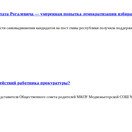
тата Рогалевича — умеренная попытка демократизации избира
сти самовыдвижения кандидатов на пост главы республики получила поддержку
действий работника прокуратуры?
редставителя Общественного совета родителей МКОУ Медвежьегорской СОШ №1,