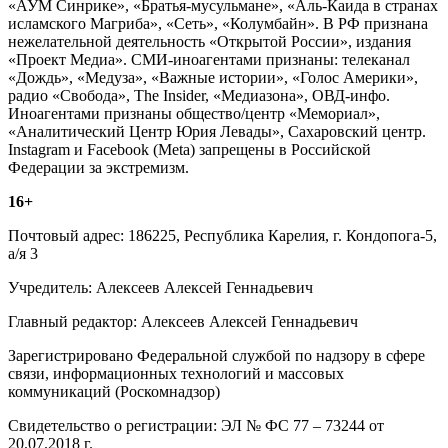
«АУМ Синрике», «Братья-мусульмане», «Аль-Каида в странах
исламского Магриба», «Сеть», «Колумбайн». В РФ признана
нежелательной деятельность «Открытой России», издания
«Проект Медиа». СМИ-иноагентами признаны: телеканал
«Дождь», «Медуза», «Важные истории», «Голос Америки»,
радио «Свобода», The Insider, «Медиазона», ОВД-инфо.
Иноагентами признаны общество/центр «Мемориал»,
«Аналитический Центр Юрия Левады», Сахаровский центр.
Instagram и Facebook (Metа) запрещены в Российской
Федерации за экстремизм.
16+
Почтовый адрес: 186225, Республика Карелия, г. Кондопога-5,
а/я 3
Учредитель: Алексеев Алексей Геннадьевич
Главный редактор: Алексеев Алексей Геннадьевич
Зарегистрировано Федеральной службой по надзору в сфере
связи, информационных технологий и массовых
коммуникаций (Роскомнадзор)
Свидетельство о регистрации: ЭЛ № ФС 77 – 73244 от
20.07.2018 г.