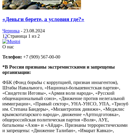
«Деньги берете, а условия где?»
Черника
-
23.08.2024
1
2
Страница 1 из 2
О нас
Телефон:
+7 (909) 567-00-00
*В России признаны экстремистскими и запрещены
организации:
ФБК (Фонд борьбы с коррупцией, признан иноагентом),
Штабы Навального, «Национал-большевистская партия»,
«Свидетели Иеговы», «Армия воли народа», «Русский
общенациональный союз», «Движение против нелегальной
иммиграции», «Правый сектор», УНА-УНСО, УПА, «Тризуб
им. Степана Бандеры», «Мизантропик дивижн», «Меджлис
крымскотатарского народа», движение «Артподготовка»,
общероссийская политическая партия «Воля», АУЕ,
батальоны «Азов» и «Айдар». Признаны террористическими
и запрещены: «Движение Талибан», «Имарат Кавказ»,