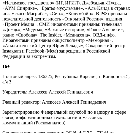
«Исламское государство» (ИГ, ИГИЛ), Джебхад-ан-Нусра,
«АУМ Синрике», «Братья-мусульмане», «Аль-Каида в странах
исламского Магриба», «Сеть», «Колумбайн». В РФ признана
нежелательной деятельность «Открытой России», издания
«Проект Медиа». СМИ-иноагентами признаны: телеканал
«Дождь», «Медуза», «Важные истории», «Голос Америки»,
радио «Свобода», The Insider, «Медиазона», ОВД-инфо.
Иноагентами признаны общество/центр «Мемориал»,
«Аналитический Центр Юрия Левады», Сахаровский центр.
Instagram и Facebook (Metа) запрещены в Российской
Федерации за экстремизм.
16+
Почтовый адрес: 186225, Республика Карелия, г. Кондопога-5,
а/я 3
Учредитель: Алексеев Алексей Геннадьевич
Главный редактор: Алексеев Алексей Геннадьевич
Зарегистрировано Федеральной службой по надзору в сфере
связи, информационных технологий и массовых
коммуникаций (Роскомнадзор)
Свидетельство о регистрации: ЭЛ № ФС 77 – 73244 от