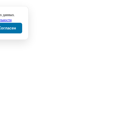
х данных.
льности
.
Согласен