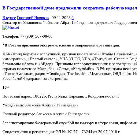
В Государственной думе предложили сократить рабочую неделю
В курсе
Григорий Новиков
-
09.11.2023
0
Сенатор от Ульяновской области Айрат Гибатдинов предложил Государственн
Телефон:
+7 (909) 567-00-00
*В России признаны экстремистскими и запрещены организации:
ФБК (Фонд борьбы с коррупцией, признан иноагентом), Штабы Навального, 
иммиграции», «Правый сектор», УНА-УНСО, УПА, «Тризуб им. Степана Банд
батальоны «Азов» и «Айдар». Признаны террористическими и запрещены: «Д
странах исламского Магриба», «Сеть», «Колумбайн». В РФ признана нежела
«Голос Америки», радио «Свобода», The Insider, «Медиазона», ОВД-инфо. 
Российской Федерации за экстремизм.
16+
Почтовый адрес: 186225, Республика Карелия, г. Кондопога-5, а/я 3
Учредитель: Алексеев Алексей Геннадьевич
Главный редактор: Алексеев Алексей Геннадьевич
Зарегистрировано Федеральной службой по надзору в сфере связи, информа
Свидетельство о регистрации: ЭЛ № ФС 77 – 73244 от 20.07.2018 г.