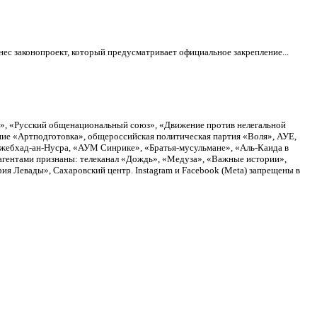
ес законопроект, который предусматривает официальное закрепление...
а», «Русский общенациональный союз», «Движение против нелегальной
ие «Артподготовка», общероссийская политическая партия «Воля», АУЕ,
Джебхад-ан-Нусра, «АУМ Синрике», «Братья-мусульмане», «Аль-Каида в
агентами признаны: телеканал «Дождь», «Медуза», «Важные истории»,
я Левады», Сахаровский центр. Instagram и Facebook (Metа) запрещены в