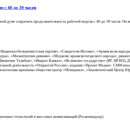
 с 40 до 39 часов
ой думе сократить продолжительность рабочей недели с 40 до 39 часов. Он вн
«Национал-большевистская партия», «Свидетели Иеговы», «Армия воли народ
еры», «Мизантропик дивижн», «Меджлис крымскотатарского народа», движен
вижение Талибан», «Имарат Кавказ», «Исламское государство» (ИГ, ИГИЛ), 
тельной деятельность «Открытой России», издания «Проект Медиа». СМИ-ино
Иноагентами признаны общество/центр «Мемориал», «Аналитический Центр Юри
ционных технологий и массовых коммуникаций (Роскомнадзор)