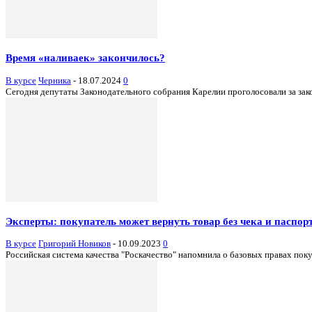
Время «наливаек» закончилось?
В курсе
Черника
-
18.07.2024
0
Сегодня депутаты Законодательного собрания Карелии проголосовали за закон
Эксперты: покупатель может вернуть товар без чека и паспор
В курсе
Григорий Новиков
-
10.09.2023
0
Российская система качества "Роскачество" напомнила о базовых правах покуп