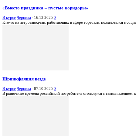
«Вместо праздника – пустые коридоры»
В курсе
Черника
-
16.12.2025
0
Кто-то из петрозаводчан, работающих в сфере торговли, пожаловался в соц
Шринкфляция везде
В курсе
Черника
-
07.10.2025
0
В рыночные времена российский потребитель столкнулся с таким явлением, к