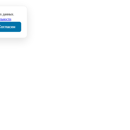
х данных.
льности
.
Согласен