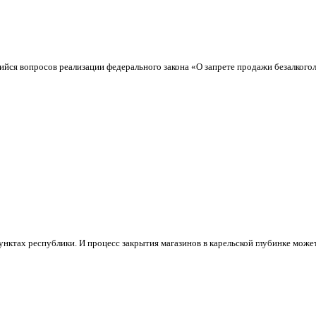
ийся вопросов реализации федерального закона «О запрете продажи безалкого
нктах республики. И процесс закрытия магазинов в карельской глубинке может т