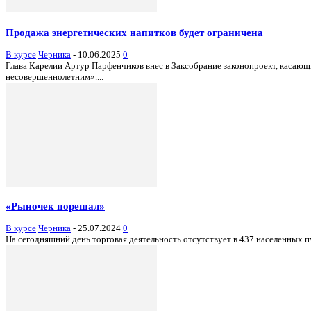
Продажа энергетических напитков будет ограничена
В курсе
Черника
-
10.06.2025
0
Глава Карелии Артур Парфенчиков внес в Заксобрание законопроект, касающ
несовершеннолетним»....
«Рыночек порешал»
В курсе
Черника
-
25.07.2024
0
На сегодняшний день торговая деятельность отсутствует в 437 населенных пу