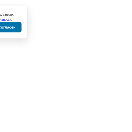
х данных.
льности
.
Согласен