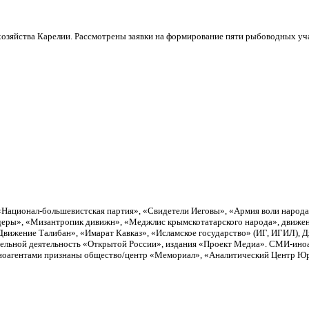
озяйства Карелии. Рассмотрены заявки на формирование пяти рыбоводных участ
«Национал-большевистская партия», «Свидетели Иеговы», «Армия воли народ
еры», «Мизантропик дивижн», «Меджлис крымскотатарского народа», движен
вижение Талибан», «Имарат Кавказ», «Исламское государство» (ИГ, ИГИЛ), 
тельной деятельность «Открытой России», издания «Проект Медиа». СМИ-ино
Иноагентами признаны общество/центр «Мемориал», «Аналитический Центр Юри