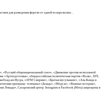
ков для разведения форели от одной из карельских...
а», «Русский общенациональный союз», «Движение против нелегальной
ие «Артподготовка», общероссийская политическая партия «Воля», АУЕ,
Джебхад-ан-Нусра, «АУМ Синрике», «Братья-мусульмане», «Аль-Каида в
агентами признаны: телеканал «Дождь», «Медуза», «Важные истории»,
я Левады», Сахаровский центр. Instagram и Facebook (Metа) запрещены в