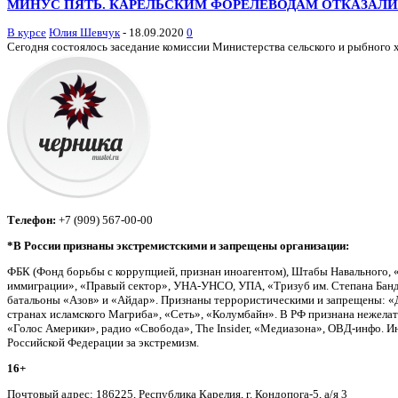
МИНУС ПЯТЬ. КАРЕЛЬСКИМ ФОРЕЛЕВОДАМ ОТКАЗАЛИ
В курсе
Юлия Шевчук
-
18.09.2020
0
Сегодня состоялось заседание комиссии Министерства сельского и рыбного х
Телефон:
+7 (909) 567-00-00
*В России признаны экстремистскими и запрещены организации:
ФБК (Фонд борьбы с коррупцией, признан иноагентом), Штабы Навального, 
иммиграции», «Правый сектор», УНА-УНСО, УПА, «Тризуб им. Степана Банд
батальоны «Азов» и «Айдар». Признаны террористическими и запрещены: «Д
странах исламского Магриба», «Сеть», «Колумбайн». В РФ признана нежела
«Голос Америки», радио «Свобода», The Insider, «Медиазона», ОВД-инфо. 
Российской Федерации за экстремизм.
16+
Почтовый адрес: 186225, Республика Карелия, г. Кондопога-5, а/я 3