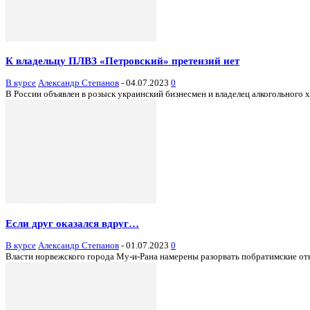
К владельцу ПЛВЗ «Петровский» претензий нет
В курсе
Александр Степанов
-
04.07.2023
0
В России объявлен в розыск украинский бизнесмен и владелец алкогольного х
Если друг оказался вдруг…
В курсе
Александр Степанов
-
01.07.2023
0
Власти норвежского города Му-и-Рана намерены разорвать побратимские отно