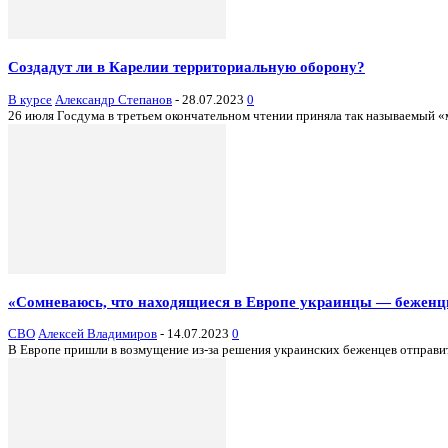
Создадут ли в Карелии территориальную оборону?
В курсе
Александр Степанов
-
28.07.2023
0
26 июля Госдума в третьем окончательном чтении приняла так называемый «м
«Сомневаюсь, что находящиеся в Европе украинцы — бежен
СВО
Алексей Владимиров
-
14.07.2023
0
В Европе пришли в возмущение из-за решения украинских беженцев отправитьс