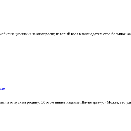
обилизационный» законопроект, который ввел в законодательство большое коли
цы»
я в отпуск на родину. Об этом пишет издание Hlavné správy. «Может, это удив