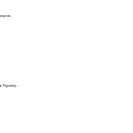
мэром...
 Украину...