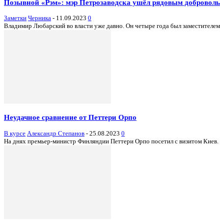
Позывной «Рэм»: мэр Петрозаводска ушёл рядовым добровол
Заметки
Черника
-
11.09.2023
0
Владимир Любарский во власти уже давно. Он четыре года был заместителем 
Неудачное сравнение от Петтери Орпо
В курсе
Александр Степанов
-
25.08.2023
0
На днях премьер-министр Финляндии Петтери Орпо посетил с визитом Киев. Т