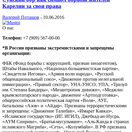
Карелии за свои права
Валерий Поташов
-
10.06.2016
О нас
Телефон:
+7 (909) 567-00-00
*В России признаны экстремистскими и запрещены
организации:
ФБК (Фонд борьбы с коррупцией, признан иноагентом),
Штабы Навального, «Национал-большевистская партия»,
«Свидетели Иеговы», «Армия воли народа», «Русский
общенациональный союз», «Движение против нелегальной
иммиграции», «Правый сектор», УНА-УНСО, УПА, «Тризуб
им. Степана Бандеры», «Мизантропик дивижн», «Меджлис
крымскотатарского народа», движение «Артподготовка»,
общероссийская политическая партия «Воля», АУЕ,
батальоны «Азов» и «Айдар». Признаны террористическими
и запрещены: «Движение Талибан», «Имарат Кавказ»,
«Исламское государство» (ИГ, ИГИЛ), Джебхад-ан-Нусра,
«АУМ Синрике», «Братья-мусульмане», «Аль-Каида в странах
исламского Магриба», «Сеть», «Колумбайн». В РФ признана