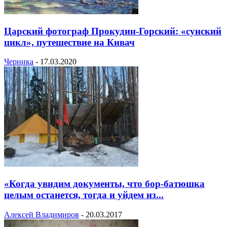
Царский фотограф Прокудин-Горский: «сунский
цикл», путешествие на Кивач
Черника
-
17.03.2020
«Когда увидим документы, что бор-батюшка
целым останется, тогда и уйдем из...
Алексей Владимиров
-
20.03.2017