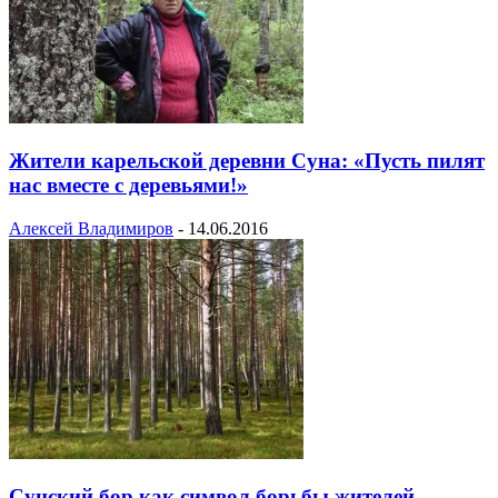
Жители карельской деревни Суна: «Пусть пилят
нас вместе с деревьями!»
Алексей Владимиров
-
14.06.2016
Сунский бор как символ борьбы жителей