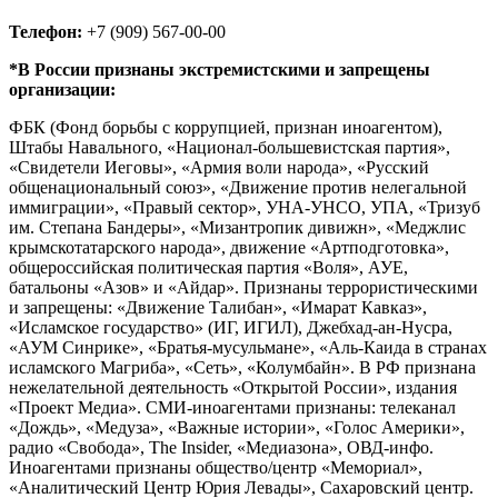
Телефон:
+7 (909) 567-00-00
*В России признаны экстремистскими и запрещены
организации:
ФБК (Фонд борьбы с коррупцией, признан иноагентом),
Штабы Навального, «Национал-большевистская партия»,
«Свидетели Иеговы», «Армия воли народа», «Русский
общенациональный союз», «Движение против нелегальной
иммиграции», «Правый сектор», УНА-УНСО, УПА, «Тризуб
им. Степана Бандеры», «Мизантропик дивижн», «Меджлис
крымскотатарского народа», движение «Артподготовка»,
общероссийская политическая партия «Воля», АУЕ,
батальоны «Азов» и «Айдар». Признаны террористическими
и запрещены: «Движение Талибан», «Имарат Кавказ»,
«Исламское государство» (ИГ, ИГИЛ), Джебхад-ан-Нусра,
«АУМ Синрике», «Братья-мусульмане», «Аль-Каида в странах
исламского Магриба», «Сеть», «Колумбайн». В РФ признана
нежелательной деятельность «Открытой России», издания
«Проект Медиа». СМИ-иноагентами признаны: телеканал
«Дождь», «Медуза», «Важные истории», «Голос Америки»,
радио «Свобода», The Insider, «Медиазона», ОВД-инфо.
Иноагентами признаны общество/центр «Мемориал»,
«Аналитический Центр Юрия Левады», Сахаровский центр.