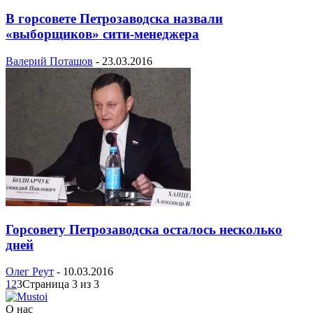
В горсовете Петрозаводска назвали
«выборщиков» сити-менеджера
Валерий Поташов
-
23.03.2016
Горсовету Петрозаводска осталось несколько
дней
Олег Реут
-
10.03.2016
1
2
3
Страница 3 из 3
О нас