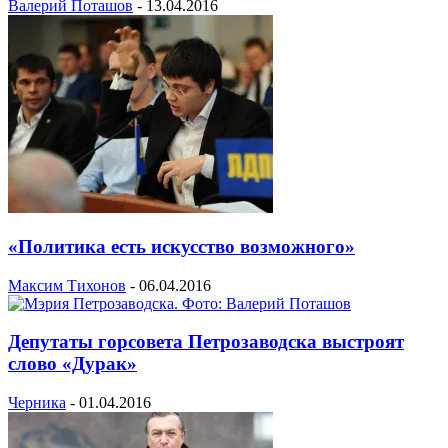
Валерий Поташов
-
13.04.2016
«Политика есть искусство возможного»
Максим Тихонов
-
06.04.2016
Депутаты горсовета Петрозаводска выстроят
слово «Дурак»
Черника
-
01.04.2016