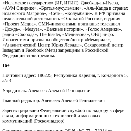
«Исламское государство» (ИГ, ИГИЛ), Джебхад-ан-Нусра,
«АУМ Синрике», «Братья-мусульмане», «Аль-Каида в странах
исламского Магриба», «Сеть», «Колумбайн». В РФ признана
нежелательной деятельность «Открытой России», издания
«Проект Медиа». СМИ-иноагентами признаны: телеканал
«Дождь», «Медуза», «Важные истории», «Голос Америки»,
радио «Свобода», The Insider, «Медиазона», ОВД-инфо.
Иноагентами признаны общество/центр «Мемориал»,
«Аналитический Центр Юрия Левады», Сахаровский центр.
Instagram и Facebook (Metа) запрещены в Российской
Федерации за экстремизм.
16+
Почтовый адрес: 186225, Республика Карелия, г. Кондопога-5,
а/я 3
Учредитель: Алексеев Алексей Геннадьевич
Главный редактор: Алексеев Алексей Геннадьевич
Зарегистрировано Федеральной службой по надзору в сфере
связи, информационных технологий и массовых
коммуникаций (Роскомнадзор)
Свидетельство о регистрации: ЭЛ № ФС 77 – 73244 от