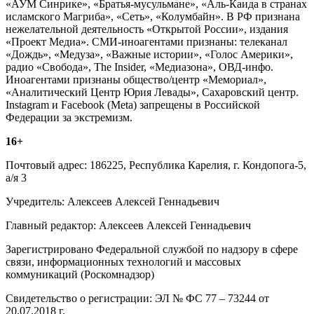
«АУМ Синрике», «Братья-мусульмане», «Аль-Каида в странах
исламского Магриба», «Сеть», «Колумбайн». В РФ признана
нежелательной деятельность «Открытой России», издания
«Проект Медиа». СМИ-иноагентами признаны: телеканал
«Дождь», «Медуза», «Важные истории», «Голос Америки»,
радио «Свобода», The Insider, «Медиазона», ОВД-инфо.
Иноагентами признаны общество/центр «Мемориал»,
«Аналитический Центр Юрия Левады», Сахаровский центр.
Instagram и Facebook (Metа) запрещены в Российской
Федерации за экстремизм.
16+
Почтовый адрес: 186225, Республика Карелия, г. Кондопога-5,
а/я 3
Учредитель: Алексеев Алексей Геннадьевич
Главный редактор: Алексеев Алексей Геннадьевич
Зарегистрировано Федеральной службой по надзору в сфере
связи, информационных технологий и массовых
коммуникаций (Роскомнадзор)
Свидетельство о регистрации: ЭЛ № ФС 77 – 73244 от
20.07.2018 г.