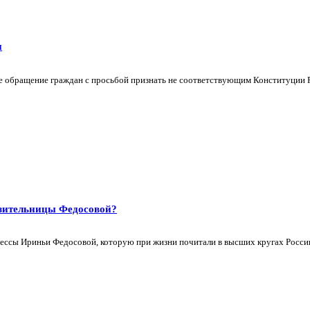
и
 обращение граждан с просьбой признать не соответствующим Конституции РК
азительницы Федосовой?
тессы Ириньи Федосовой, которую при жизни почитали в высших кругах России