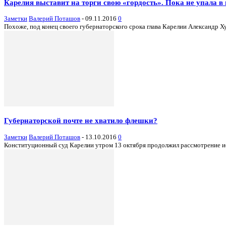
Карелия выставит на торги свою «гордость». Пока не упала в
Заметки
Валерий Поташов
-
09.11.2016
0
Похоже, под конец своего губернаторского срока глава Карелии Александр Х
Губернаторской почте не хватило флешки?
Заметки
Валерий Поташов
-
13.10.2016
0
Конституционный суд Карелии утром 13 октября продолжил рассмотрение ис