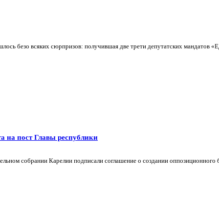
шлось безо всяких сюрпризов: получившая две трети депутатских мандатов «Ед
а на пост Главы республики
льном собрании Карелии подписали соглашение о создании оппозиционного бло