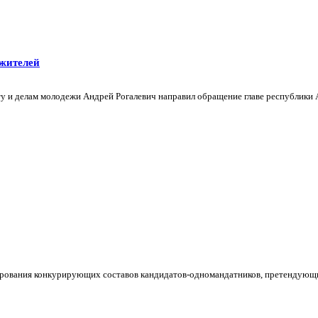
 жителей
рту и делам молодежи Андрей Рогалевич направил обращение главе республи
рования конкурирующих составов кандидатов-одномандатников, претендующих