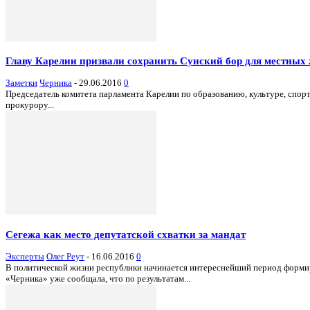
Главу Карелии призвали сохранить Сунский бор для местных
Заметки
Черника
-
29.06.2016
0
Председатель комитета парламента Карелии по образованию, культуре, спо
прокурору...
Сегежа как место депутатской схватки за мандат
Эксперты
Олег Реут
-
16.06.2016
0
В политической жизни республики начинается интереснейший период форми
«Черника» уже сообщала, что по результатам...