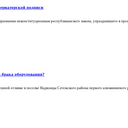
бернаторской подписи
признании неконституционным республиканского закона, упразднившего в про
 брака оборудования?
пешной отливке в поселке Надвоицы Сегежского района первого алюминиевого р