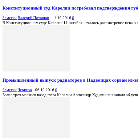
Конституционный суд Карелии потребовал подтверждения гу
Заметки
Валерий Поташов
-
11.10.2016
0
В Конституционном суде Карелии 11 октября началось рассмотрение иска о 
Промышленный выпуск радиаторов в Надвоицах сорван из-за
Заметки
Черника
-
06.10.2016
0
Более трех месяцев назад глава Карелии Александр Худилайнен заявил об ус