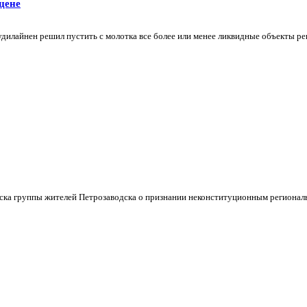
 цене
удилайнен решил пустить с молотка все более или менее ликвидные объекты ре
ка группы жителей Петрозаводска о признании неконституционным регионально