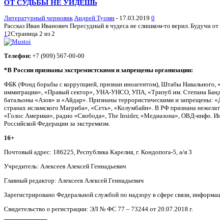
ОТ СУДЬБЫ НЕ УЙДЕШЬ
Литературный черновик
Андрей Туоми
-
17.03.2019
0
Рассказ Иван Иванович Пересудный в чудеса не слишком-то верил. Будучи от
1
2
Страница 2 из 2
Телефон:
+7 (909) 567-00-00
*В России признаны экстремистскими и запрещены организации:
ФБК (Фонд борьбы с коррупцией, признан иноагентом), Штабы Навального, 
иммиграции», «Правый сектор», УНА-УНСО, УПА, «Тризуб им. Степана Банд
батальоны «Азов» и «Айдар». Признаны террористическими и запрещены: «Д
странах исламского Магриба», «Сеть», «Колумбайн». В РФ признана нежела
«Голос Америки», радио «Свобода», The Insider, «Медиазона», ОВД-инфо. 
Российской Федерации за экстремизм.
16+
Почтовый адрес: 186225, Республика Карелия, г. Кондопога-5, а/я 3
Учредитель: Алексеев Алексей Геннадьевич
Главный редактор: Алексеев Алексей Геннадьевич
Зарегистрировано Федеральной службой по надзору в сфере связи, информа
Свидетельство о регистрации: ЭЛ № ФС 77 – 73244 от 20.07.2018 г.