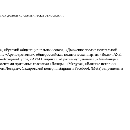
 он довольно скептически относился...
а», «Русский общенациональный союз», «Движение против нелегальной
ие «Артподготовка», общероссийская политическая партия «Воля», АУЕ,
Джебхад-ан-Нусра, «АУМ Синрике», «Братья-мусульмане», «Аль-Каида в
агентами признаны: телеканал «Дождь», «Медуза», «Важные истории»,
я Левады», Сахаровский центр. Instagram и Facebook (Metа) запрещены в