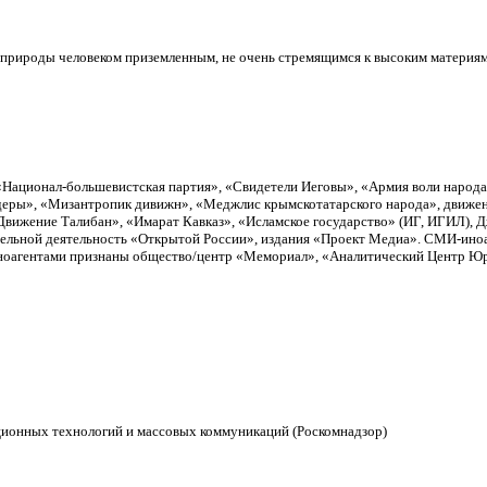
 природы человеком приземленным, не очень стремящимся к высоким материям,
«Национал-большевистская партия», «Свидетели Иеговы», «Армия воли народ
еры», «Мизантропик дивижн», «Меджлис крымскотатарского народа», движен
вижение Талибан», «Имарат Кавказ», «Исламское государство» (ИГ, ИГИЛ), 
тельной деятельность «Открытой России», издания «Проект Медиа». СМИ-ино
Иноагентами признаны общество/центр «Мемориал», «Аналитический Центр Юри
ционных технологий и массовых коммуникаций (Роскомнадзор)