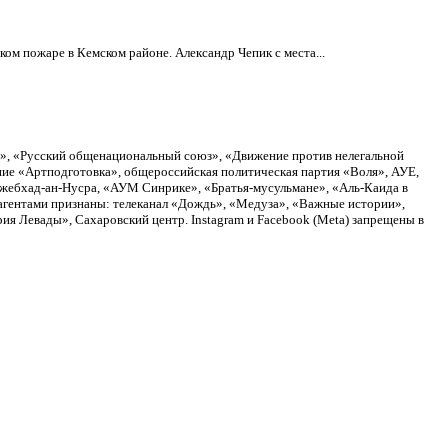
ом пожаре в Кемском районе. Александр Чепик с места...
а», «Русский общенациональный союз», «Движение против нелегальной
ие «Артподготовка», общероссийская политическая партия «Воля», АУЕ,
Джебхад-ан-Нусра, «АУМ Синрике», «Братья-мусульмане», «Аль-Каида в
агентами признаны: телеканал «Дождь», «Медуза», «Важные истории»,
я Левады», Сахаровский центр. Instagram и Facebook (Metа) запрещены в