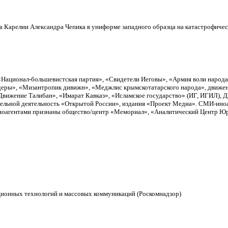
 Карелии Александра Чепика в униформе западного образца на катастрофическ
«Национал-большевистская партия», «Свидетели Иеговы», «Армия воли народ
еры», «Мизантропик дивижн», «Меджлис крымскотатарского народа», движен
вижение Талибан», «Имарат Кавказ», «Исламское государство» (ИГ, ИГИЛ), 
тельной деятельность «Открытой России», издания «Проект Медиа». СМИ-ино
Иноагентами признаны общество/центр «Мемориал», «Аналитический Центр Юри
ционных технологий и массовых коммуникаций (Роскомнадзор)