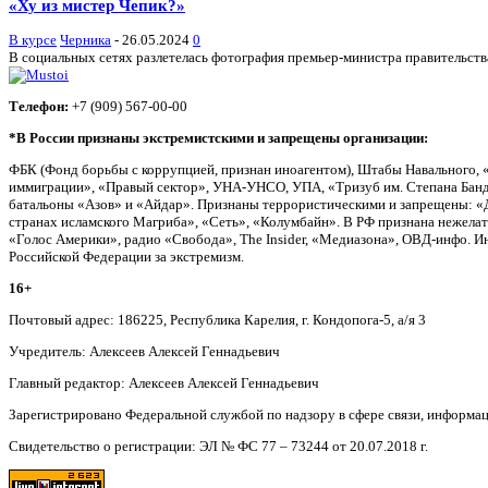
«Ху из мистер Чепик?»
В курсе
Черника
-
26.05.2024
0
В социальных сетях разлетелась фотография премьер-министра правительства
Телефон:
+7 (909) 567-00-00
*В России признаны экстремистскими и запрещены организации:
ФБК (Фонд борьбы с коррупцией, признан иноагентом), Штабы Навального, 
иммиграции», «Правый сектор», УНА-УНСО, УПА, «Тризуб им. Степана Банд
батальоны «Азов» и «Айдар». Признаны террористическими и запрещены: «Д
странах исламского Магриба», «Сеть», «Колумбайн». В РФ признана нежела
«Голос Америки», радио «Свобода», The Insider, «Медиазона», ОВД-инфо. 
Российской Федерации за экстремизм.
16+
Почтовый адрес: 186225, Республика Карелия, г. Кондопога-5, а/я 3
Учредитель: Алексеев Алексей Геннадьевич
Главный редактор: Алексеев Алексей Геннадьевич
Зарегистрировано Федеральной службой по надзору в сфере связи, информа
Свидетельство о регистрации: ЭЛ № ФС 77 – 73244 от 20.07.2018 г.