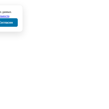
х данных.
льности
.
Согласен