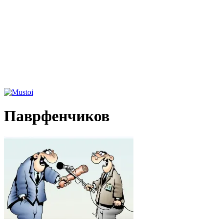
Паврфенчиков