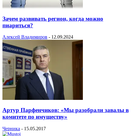
Зачем развивать регион, когда можно
пиариться?
Алексей Владимиров
-
12.09.2024
Артур Парфенчиков: «Мы разобрали завалы в
комитете по имуществу»
Черника
-
15.05.2017