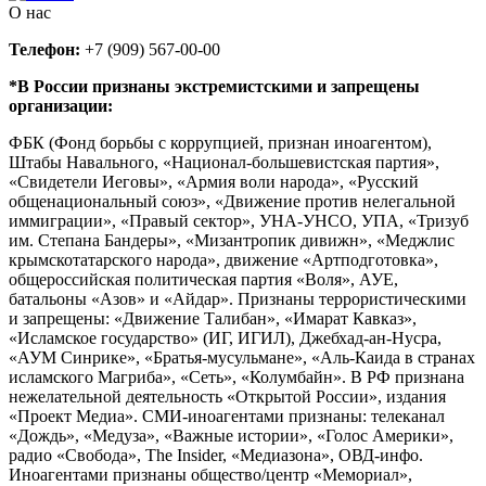
О нас
Телефон:
+7 (909) 567-00-00
*В России признаны экстремистскими и запрещены
организации:
ФБК (Фонд борьбы с коррупцией, признан иноагентом),
Штабы Навального, «Национал-большевистская партия»,
«Свидетели Иеговы», «Армия воли народа», «Русский
общенациональный союз», «Движение против нелегальной
иммиграции», «Правый сектор», УНА-УНСО, УПА, «Тризуб
им. Степана Бандеры», «Мизантропик дивижн», «Меджлис
крымскотатарского народа», движение «Артподготовка»,
общероссийская политическая партия «Воля», АУЕ,
батальоны «Азов» и «Айдар». Признаны террористическими
и запрещены: «Движение Талибан», «Имарат Кавказ»,
«Исламское государство» (ИГ, ИГИЛ), Джебхад-ан-Нусра,
«АУМ Синрике», «Братья-мусульмане», «Аль-Каида в странах
исламского Магриба», «Сеть», «Колумбайн». В РФ признана
нежелательной деятельность «Открытой России», издания
«Проект Медиа». СМИ-иноагентами признаны: телеканал
«Дождь», «Медуза», «Важные истории», «Голос Америки»,
радио «Свобода», The Insider, «Медиазона», ОВД-инфо.
Иноагентами признаны общество/центр «Мемориал»,