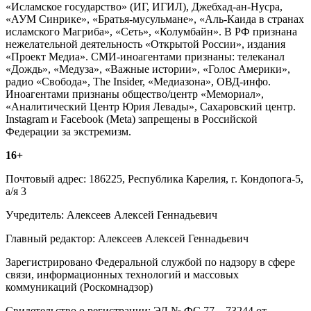
«Исламское государство» (ИГ, ИГИЛ), Джебхад-ан-Нусра,
«АУМ Синрике», «Братья-мусульмане», «Аль-Каида в странах
исламского Магриба», «Сеть», «Колумбайн». В РФ признана
нежелательной деятельность «Открытой России», издания
«Проект Медиа». СМИ-иноагентами признаны: телеканал
«Дождь», «Медуза», «Важные истории», «Голос Америки»,
радио «Свобода», The Insider, «Медиазона», ОВД-инфо.
Иноагентами признаны общество/центр «Мемориал»,
«Аналитический Центр Юрия Левады», Сахаровский центр.
Instagram и Facebook (Metа) запрещены в Российской
Федерации за экстремизм.
16+
Почтовый адрес: 186225, Республика Карелия, г. Кондопога-5,
а/я 3
Учредитель: Алексеев Алексей Геннадьевич
Главный редактор: Алексеев Алексей Геннадьевич
Зарегистрировано Федеральной службой по надзору в сфере
связи, информационных технологий и массовых
коммуникаций (Роскомнадзор)
Свидетельство о регистрации: ЭЛ № ФС 77 – 73244 от