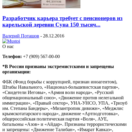
Разработчик карьера требует с пенсионеров из
карельской деревни Суна 150 тысяч...
Валерий Поташов
-
28.12.2016
О нас
Телефон:
+7 (909) 567-00-00
*В России признаны экстремистскими и запрещены
организации:
ФБК (Фонд борьбы с коррупцией, признан иноагентом),
Штабы Навального, «Национал-большевистская партия»,
«Свидетели Иеговы», «Армия воли народа», «Русский
общенациональный союз», «Движение против нелегальной
иммиграции», «Правый сектор», УНА-УНСО, УПА, «Тризуб
им. Степана Бандеры», «Мизантропик дивижн», «Меджлис
крымскотатарского народа», движение «Артподготовка»,
общероссийская политическая партия «Воля», АУЕ,
батальоны «Азов» и «Айдар». Признаны террористическими
и запрещены: «Движение Талибан», «Имарат Кавказ»,