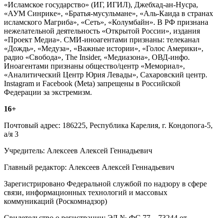
«Исламское государство» (ИГ, ИГИЛ), Джебхад-ан-Нусра,
«АУМ Синрике», «Братья-мусульмане», «Аль-Каида в странах
исламского Магриба», «Сеть», «Колумбайн». В РФ признана
нежелательной деятельность «Открытой России», издания
«Проект Медиа». СМИ-иноагентами признаны: телеканал
«Дождь», «Медуза», «Важные истории», «Голос Америки»,
радио «Свобода», The Insider, «Медиазона», ОВД-инфо.
Иноагентами признаны общество/центр «Мемориал»,
«Аналитический Центр Юрия Левады», Сахаровский центр.
Instagram и Facebook (Metа) запрещены в Российской
Федерации за экстремизм.
16+
Почтовый адрес: 186225, Республика Карелия, г. Кондопога-5,
а/я 3
Учредитель: Алексеев Алексей Геннадьевич
Главный редактор: Алексеев Алексей Геннадьевич
Зарегистрировано Федеральной службой по надзору в сфере
связи, информационных технологий и массовых
коммуникаций (Роскомнадзор)
Свидетельство о регистрации: ЭЛ № ФС 77 – 73244 от