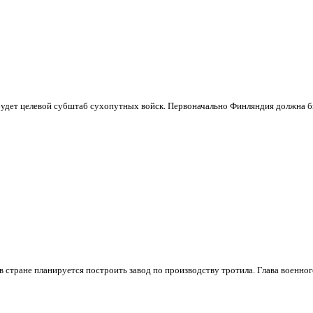
удет целевой субштаб сухопутных войск. Первоначально Финляндия должна б
тране планируется построить завод по производству тротила. Глава военного 