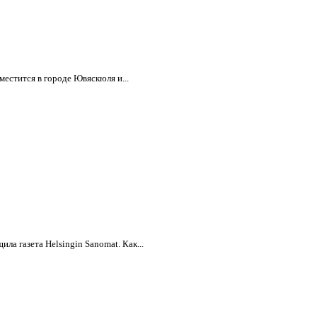
естится в городе Ювяскюля и...
а газета Helsingin Sanomat. Как...