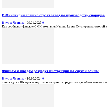
В Финляндии спешно строят завод по производству снарядов
В курсе
Черника
-
09.01.2025
0
Как сообщают финские СМИ, компания Nammo Lapua Oy открывает второй зав
Финнам и шведам раздадут инструкции на случай войны
В курсе
Черника
-
16.10.2024
0
Финляндия и Швеция начнут распространять среди граждан обновленные инстр