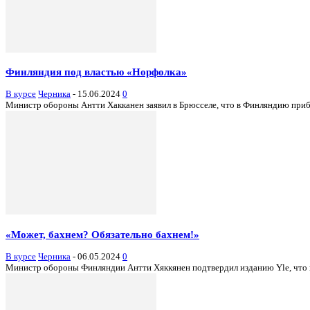
Финляндия под властью «Норфолка»
В курсе
Черника
-
15.06.2024
0
Министр обороны Антти Хакканен заявил в Брюсселе, что в Финляндию приб
«Может, бахнем? Обязательно бахнем!»
В курсе
Черника
-
06.05.2024
0
Министр обороны Финляндии Антти Хяккянен подтвердил изданию Yle, что в с