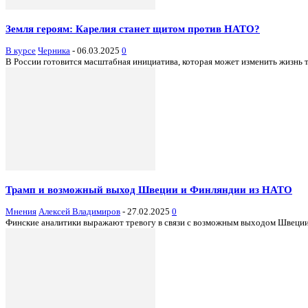
Земля героям: Карелия станет щитом против НАТО?
В курсе
Черника
-
06.03.2025
0
В России готовится масштабная инициатива, которая может изменить жизнь т
Трамп и возможный выход Швеции и Финляндии из НАТО
Мнения
Алексей Владимиров
-
27.02.2025
0
Финские аналитики выражают тревогу в связи с возможным выходом Швеции 