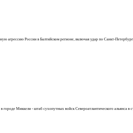
ую агрессию России в Балтийском регионе, включая удар по Санкт-Петербург
в городе Миккели - штаб сухопутных войск Северoатлантического альянса в ст