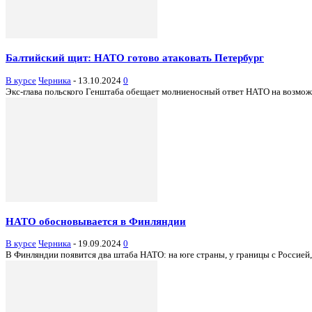
Балтийский щит: НАТО готово атаковать Петербург
В курсе
Черника
-
13.10.2024
0
Экс-глава польского Генштаба обещает молниеносный ответ НАТО на возможн
НАТО обосновывается в Финляндии
В курсе
Черника
-
19.09.2024
0
В Финляндии появится два штаба НАТО: на юге страны, у границы с Россией, 