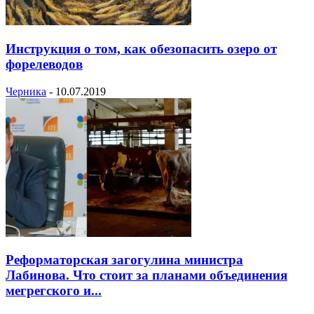
Инструкция о том, как обезопасить озеро от
форелеводов
Черника
-
10.07.2019
Реформаторская загогулина министра
Лабинова. Что стоит за планами объединения
мегрегского и...