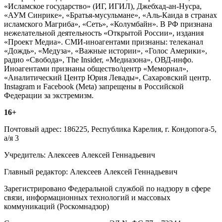
«Исламское государство» (ИГ, ИГИЛ), Джебхад-ан-Нусра,
«АУМ Синрике», «Братья-мусульмане», «Аль-Каида в странах
исламского Магриба», «Сеть», «Колумбайн». В РФ признана
нежелательной деятельность «Открытой России», издания
«Проект Медиа». СМИ-иноагентами признаны: телеканал
«Дождь», «Медуза», «Важные истории», «Голос Америки»,
радио «Свобода», The Insider, «Медиазона», ОВД-инфо.
Иноагентами признаны общество/центр «Мемориал»,
«Аналитический Центр Юрия Левады», Сахаровский центр.
Instagram и Facebook (Metа) запрещены в Российской
Федерации за экстремизм.
16+
Почтовый адрес: 186225, Республика Карелия, г. Кондопога-5,
а/я 3
Учредитель: Алексеев Алексей Геннадьевич
Главный редактор: Алексеев Алексей Геннадьевич
Зарегистрировано Федеральной службой по надзору в сфере
связи, информационных технологий и массовых
коммуникаций (Роскомнадзор)