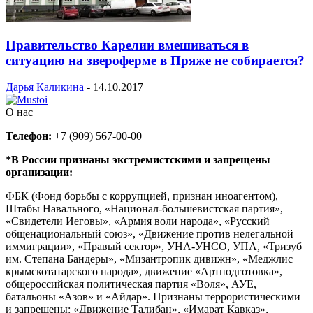
Правительство Карелии вмешиваться в
ситуацию на звероферме в Пряже не собирается?
Дарья Каликина
-
14.10.2017
О нас
Телефон:
+7 (909) 567-00-00
*В России признаны экстремистскими и запрещены
организации:
ФБК (Фонд борьбы с коррупцией, признан иноагентом),
Штабы Навального, «Национал-большевистская партия»,
«Свидетели Иеговы», «Армия воли народа», «Русский
общенациональный союз», «Движение против нелегальной
иммиграции», «Правый сектор», УНА-УНСО, УПА, «Тризуб
им. Степана Бандеры», «Мизантропик дивижн», «Меджлис
крымскотатарского народа», движение «Артподготовка»,
общероссийская политическая партия «Воля», АУЕ,
батальоны «Азов» и «Айдар». Признаны террористическими
и запрещены: «Движение Талибан», «Имарат Кавказ»,