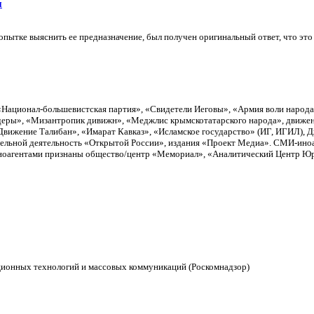
и
ытке выяснить ее предназначение, был получен оригинальный ответ, что это "
«Национал-большевистская партия», «Свидетели Иеговы», «Армия воли народ
еры», «Мизантропик дивижн», «Меджлис крымскотатарского народа», движен
вижение Талибан», «Имарат Кавказ», «Исламское государство» (ИГ, ИГИЛ), 
тельной деятельность «Открытой России», издания «Проект Медиа». СМИ-ино
Иноагентами признаны общество/центр «Мемориал», «Аналитический Центр Юри
ционных технологий и массовых коммуникаций (Роскомнадзор)