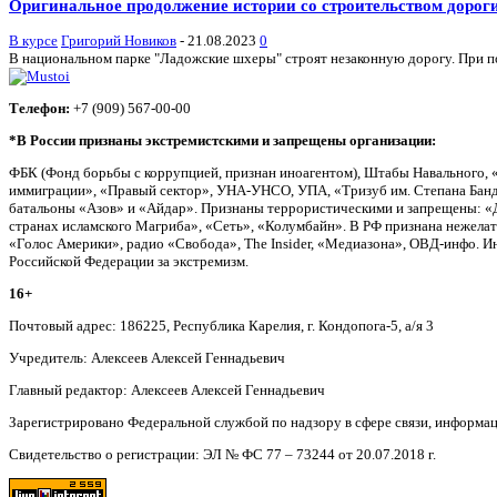
Оригинальное продолжение истории со строительством дорог
В курсе
Григорий Новиков
-
21.08.2023
0
В национальном парке "Ладожские шхеры" строят незаконную дорогу. При поп
Телефон:
+7 (909) 567-00-00
*В России признаны экстремистскими и запрещены организации:
ФБК (Фонд борьбы с коррупцией, признан иноагентом), Штабы Навального, 
иммиграции», «Правый сектор», УНА-УНСО, УПА, «Тризуб им. Степана Банд
батальоны «Азов» и «Айдар». Признаны террористическими и запрещены: «Д
странах исламского Магриба», «Сеть», «Колумбайн». В РФ признана нежела
«Голос Америки», радио «Свобода», The Insider, «Медиазона», ОВД-инфо. 
Российской Федерации за экстремизм.
16+
Почтовый адрес: 186225, Республика Карелия, г. Кондопога-5, а/я 3
Учредитель: Алексеев Алексей Геннадьевич
Главный редактор: Алексеев Алексей Геннадьевич
Зарегистрировано Федеральной службой по надзору в сфере связи, информа
Свидетельство о регистрации: ЭЛ № ФС 77 – 73244 от 20.07.2018 г.