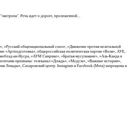
экотропа". Речь идет о дороге, проложенной...
а», «Русский общенациональный союз», «Движение против нелегальной
ие «Артподготовка», общероссийская политическая партия «Воля», АУЕ,
Джебхад-ан-Нусра, «АУМ Синрике», «Братья-мусульмане», «Аль-Каида в
агентами признаны: телеканал «Дождь», «Медуза», «Важные истории»,
я Левады», Сахаровский центр. Instagram и Facebook (Metа) запрещены в