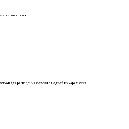
оится вахтовый...
ков для разведения форели от одной из карельских...