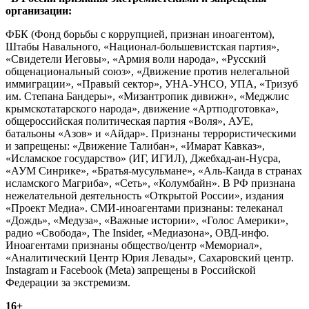
организации:
ФБК (Фонд борьбы с коррупцией, признан иноагентом),
Штабы Навального, «Национал-большевистская партия»,
«Свидетели Иеговы», «Армия воли народа», «Русский
общенациональный союз», «Движение против нелегальной
иммиграции», «Правый сектор», УНА-УНСО, УПА, «Тризуб
им. Степана Бандеры», «Мизантропик дивижн», «Меджлис
крымскотатарского народа», движение «Артподготовка»,
общероссийская политическая партия «Воля», АУЕ,
батальоны «Азов» и «Айдар». Признаны террористическими
и запрещены: «Движение Талибан», «Имарат Кавказ»,
«Исламское государство» (ИГ, ИГИЛ), Джебхад-ан-Нусра,
«АУМ Синрике», «Братья-мусульмане», «Аль-Каида в странах
исламского Магриба», «Сеть», «Колумбайн». В РФ признана
нежелательной деятельность «Открытой России», издания
«Проект Медиа». СМИ-иноагентами признаны: телеканал
«Дождь», «Медуза», «Важные истории», «Голос Америки»,
радио «Свобода», The Insider, «Медиазона», ОВД-инфо.
Иноагентами признаны общество/центр «Мемориал»,
«Аналитический Центр Юрия Левады», Сахаровский центр.
Instagram и Facebook (Metа) запрещены в Российской
Федерации за экстремизм.
16+