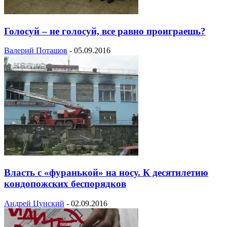
Голосуй – не голосуй, все равно проиграешь?
Валерий Поташов
-
05.09.2016
Власть с «фуранькой» на носу. К десятилетию
кондопожских беспорядков
Андрей Цунский
-
02.09.2016