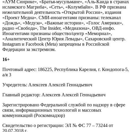
«АУМ Синрике», «Братья-мусульмане», «Аль-Каида в странах
исламского Магриба», «Сеть», «Колумбайн». В РФ признана
нежелательной деятельность «Открытой России», издания
«Проект Медиа». СМИ-иноагентами признаны: телеканал
«Дождь», «Медуза», «Важные истории», «Голос Америки»,
радио «Свобода», The Insider, «Медиазона», ОВД-инфо.
Иноагентами признаны общество/центр «Мемориал»,
«Аналитический Центр Юрия Левады», Сахаровский центр.
Instagram и Facebook (Metа) запрещены в Российской
Федерации за экстремизм.
16+
Почтовый адрес: 186225, Республика Карелия, г. Кондопога-5,
а/я 3
Учредитель: Алексеев Алексей Геннадьевич
Главный редактор: Алексеев Алексей Геннадьевич
Зарегистрировано Федеральной службой по надзору в сфере
связи, информационных технологий и массовых
коммуникаций (Роскомнадзор)
Свидетельство о регистрации: ЭЛ № ФС 77 – 73244 от
20.07.2018 г.