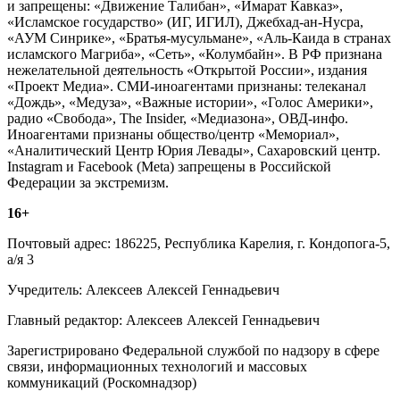
и запрещены: «Движение Талибан», «Имарат Кавказ»,
«Исламское государство» (ИГ, ИГИЛ), Джебхад-ан-Нусра,
«АУМ Синрике», «Братья-мусульмане», «Аль-Каида в странах
исламского Магриба», «Сеть», «Колумбайн». В РФ признана
нежелательной деятельность «Открытой России», издания
«Проект Медиа». СМИ-иноагентами признаны: телеканал
«Дождь», «Медуза», «Важные истории», «Голос Америки»,
радио «Свобода», The Insider, «Медиазона», ОВД-инфо.
Иноагентами признаны общество/центр «Мемориал»,
«Аналитический Центр Юрия Левады», Сахаровский центр.
Instagram и Facebook (Metа) запрещены в Российской
Федерации за экстремизм.
16+
Почтовый адрес: 186225, Республика Карелия, г. Кондопога-5,
а/я 3
Учредитель: Алексеев Алексей Геннадьевич
Главный редактор: Алексеев Алексей Геннадьевич
Зарегистрировано Федеральной службой по надзору в сфере
связи, информационных технологий и массовых
коммуникаций (Роскомнадзор)