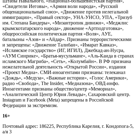
Штабы Навального, «Национал-большевистская партия»,
«Свидетели Иеговы», «Армия воли народа», «Русский
общенациональный союз», «Движение против нелегальной
иммиграции», «Правый сектор», УНА-УНСО, УПА, «Тризуб
им. Степана Бандеры», «Мизантропик дивижн», «Меджлис
крымскотатарского народа», движение «Артподготовка»,
общероссийская политическая партия «Воля», АУЕ,
батальоны «Азов» и «Айдар». Признаны террористическими
и запрещены: «Движение Талибан», «Имарат Кавказ»,
«Исламское государство» (ИГ, ИГИЛ), Джебхад-ан-Нусра,
«АУМ Синрике», «Братья-мусульмане», «Аль-Каида в странах
исламского Магриба», «Сеть», «Колумбайн». В РФ признана
нежелательной деятельность «Открытой России», издания
«Проект Медиа». СМИ-иноагентами признаны: телеканал
«Дождь», «Медуза», «Важные истории», «Голос Америки»,
радио «Свобода», The Insider, «Медиазона», ОВД-инфо.
Иноагентами признаны общество/центр «Мемориал»,
«Аналитический Центр Юрия Левады», Сахаровский центр.
Instagram и Facebook (Metа) запрещены в Российской
Федерации за экстремизм.
16+
Почтовый адрес: 186225, Республика Карелия, г. Кондопога-5,
а/я 3