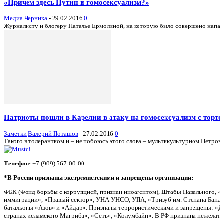
«Причем здесь Путин и гомосексуализм?»
Медиа
Черника
-
29.02.2016
0
Журналисту и блогеру Наталье Ермолиной, на которую было совершено напад
Патриоты пошли в Карелии в атаку на гомосексуализм с торт
Заметки
Валерий Поташов
-
27.02.2016
0
Такого в толерантном и – не побоюсь этого слова – мультикультурном Петроз
Телефон:
+7 (909) 567-00-00
*В России признаны экстремистскими и запрещены организации:
ФБК (Фонд борьбы с коррупцией, признан иноагентом), Штабы Навального, 
иммиграции», «Правый сектор», УНА-УНСО, УПА, «Тризуб им. Степана Банд
батальоны «Азов» и «Айдар». Признаны террористическими и запрещены: «Д
странах исламского Магриба», «Сеть», «Колумбайн». В РФ признана нежела