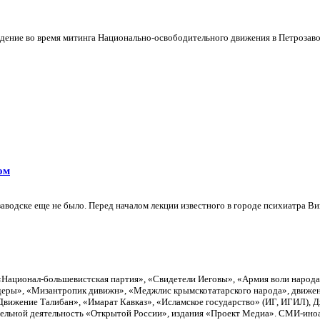
ение во время митинга Национально-освободительного движения в Петрозаводс
ом
аводске еще не было. Перед началом лекции известного в городе психиатра Вик
«Национал-большевистская партия», «Свидетели Иеговы», «Армия воли народ
еры», «Мизантропик дивижн», «Меджлис крымскотатарского народа», движен
вижение Талибан», «Имарат Кавказ», «Исламское государство» (ИГ, ИГИЛ), 
тельной деятельность «Открытой России», издания «Проект Медиа». СМИ-ино