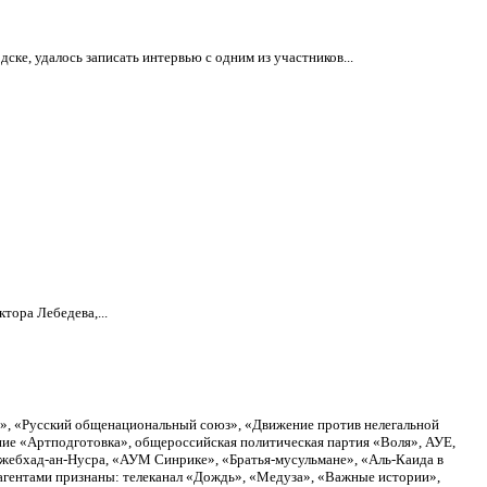
ке, удалось записать интервью с одним из участников...
тора Лебедева,...
а», «Русский общенациональный союз», «Движение против нелегальной
ие «Артподготовка», общероссийская политическая партия «Воля», АУЕ,
Джебхад-ан-Нусра, «АУМ Синрике», «Братья-мусульмане», «Аль-Каида в
агентами признаны: телеканал «Дождь», «Медуза», «Важные истории»,