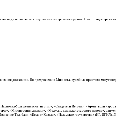
ь силу, специальные средства и огнестрельное оружие. В настоящее время та
еживания должников. По предложению Минюста, судебные приставы могут полу
«Национал-большевистская партия», «Свидетели Иеговы», «Армия воли народ
еры», «Мизантропик дивижн», «Меджлис крымскотатарского народа», движен
вижение Талибан», «Имарат Кавказ», «Исламское государство» (ИГ, ИГИЛ), 