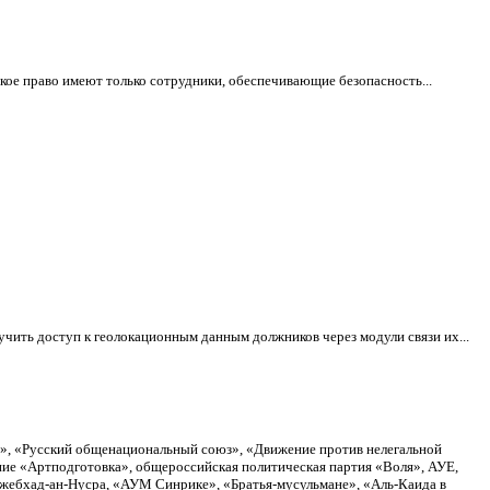
кое право имеют только сотрудники, обеспечивающие безопасность...
чить доступ к геолокационным данным должников через модули связи их...
а», «Русский общенациональный союз», «Движение против нелегальной
ие «Артподготовка», общероссийская политическая партия «Воля», АУЕ,
Джебхад-ан-Нусра, «АУМ Синрике», «Братья-мусульмане», «Аль-Каида в