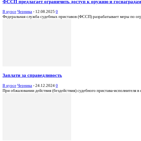
ФССП предлагает ограничить доступ к оружию и госнаграда
В курсе
Черника
-
12.08.2025
0
Федеральная служба судебных приставов (ФССП) разрабатывает меры по огр
Заплати за справедливость
В курсе
Черника
-
24.12.2024
0
При обжаловании действия (бездействия) судебного пристава-исполнителя в с