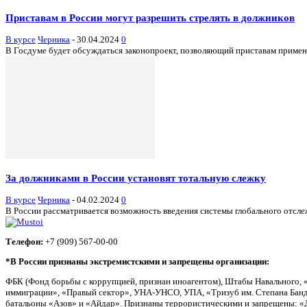
Приставам в России могут разрешить стрелять в должников
В курсе
Черника
-
30.04.2024
0
В Госдуме будет обсуждаться законопроект, позволяющий приставам применят
За должниками в России установят тотальную слежку
В курсе
Черника
-
04.02.2024
0
В России рассматривается возможность введения системы глобального отсл
Телефон:
+7 (909) 567-00-00
*В России признаны экстремистскими и запрещены организации:
ФБК (Фонд борьбы с коррупцией, признан иноагентом), Штабы Навального, 
иммиграции», «Правый сектор», УНА-УНСО, УПА, «Тризуб им. Степана Банд
батальоны «Азов» и «Айдар». Признаны террористическими и запрещены: «Д