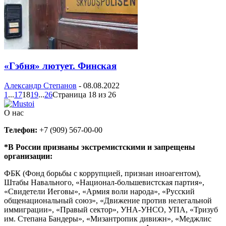
«Гэбня» лютует. Финская
Александр Степанов
-
08.08.2022
1
...
17
18
19
...
26
Страница 18 из 26
О нас
Телефон:
+7 (909) 567-00-00
*В России признаны экстремистскими и запрещены
организации:
ФБК (Фонд борьбы с коррупцией, признан иноагентом),
Штабы Навального, «Национал-большевистская партия»,
«Свидетели Иеговы», «Армия воли народа», «Русский
общенациональный союз», «Движение против нелегальной
иммиграции», «Правый сектор», УНА-УНСО, УПА, «Тризуб
им. Степана Бандеры», «Мизантропик дивижн», «Меджлис