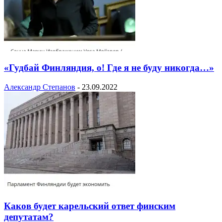
«Гудбай Финляндия, о! Где я не буду никогда…»
Александр Степанов
-
23.09.2022
Каков будет карельский ответ финским
депутатам?