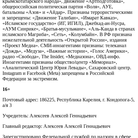
крымскотатарского народа», движение «Артподготовка»,
общероссийская политическая партия «Воля», АУЕ,
батальоны «Азов» и «Айдар». Признаны террористическими
и запрещены: «Движение Талибан», «Имарат Кавказ»,
«Исламское государство» (ИГ, ИГИЛ), Джебхад-ан-Нусра,
«АУМ Синрике», «Братья-мусульмане», «Аль-Каида в странах
исламского Магриба», «Сеть», «Колумбайн». В РФ признана
нежелательной деятельность «Открытой России», издания
«Проект Медиа». СМИ-иноагентами признаны: телеканал
«Дождь», «Медуза», «Важные истории», «Голос Америки»,
радио «Свобода», The Insider, «Медиазона», ОВД-инфо.
Иноагентами признаны общество/центр «Мемориал»,
«Аналитический Центр Юрия Левады», Сахаровский центр.
Instagram и Facebook (Metа) запрещены в Российской
Федерации за экстремизм.
16+
Почтовый адрес: 186225, Республика Карелия, г. Кондопога-5,
а/я 3
Учредитель: Алексеев Алексей Геннадьевич
Главный редактор: Алексеев Алексей Геннадьевич
Зарегистрировано Федеральной службой по надзору в сфере