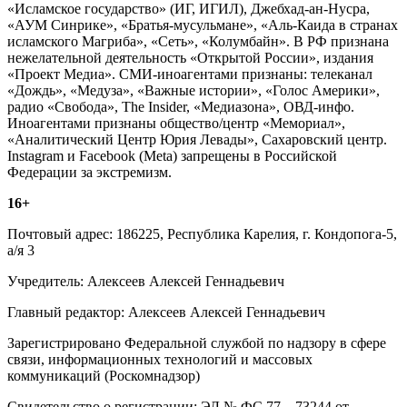
«Исламское государство» (ИГ, ИГИЛ), Джебхад-ан-Нусра,
«АУМ Синрике», «Братья-мусульмане», «Аль-Каида в странах
исламского Магриба», «Сеть», «Колумбайн». В РФ признана
нежелательной деятельность «Открытой России», издания
«Проект Медиа». СМИ-иноагентами признаны: телеканал
«Дождь», «Медуза», «Важные истории», «Голос Америки»,
радио «Свобода», The Insider, «Медиазона», ОВД-инфо.
Иноагентами признаны общество/центр «Мемориал»,
«Аналитический Центр Юрия Левады», Сахаровский центр.
Instagram и Facebook (Metа) запрещены в Российской
Федерации за экстремизм.
16+
Почтовый адрес: 186225, Республика Карелия, г. Кондопога-5,
а/я 3
Учредитель: Алексеев Алексей Геннадьевич
Главный редактор: Алексеев Алексей Геннадьевич
Зарегистрировано Федеральной службой по надзору в сфере
связи, информационных технологий и массовых
коммуникаций (Роскомнадзор)
Свидетельство о регистрации: ЭЛ № ФС 77 – 73244 от