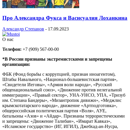
Про Александра Фукса и Васисуалия Лоханкина
Александр Степанов
-
17.09.2023
О нас
Телефон:
+7 (909) 567-00-00
*В России признаны экстремистскими и запрещены
организации:
ФБК (Фонд борьбы с коррупцией, признан иноагентом),
Штабы Навального, «Национал-большевистская партия»,
«Свидетели Иеговы», «Армия воли народа», «Русский
общенациональный союз», «Движение против нелегальной
иммиграции», «Правый сектор», УНА-УНСО, УПА, «Тризуб
им. Степана Бандеры», «Мизантропик дивижн», «Меджлис
крымскотатарского народа», движение «Артподготовка»,
общероссийская политическая партия «Воля», АУЕ,
батальоны «Азов» и «Айдар». Признаны террористическими
и запрещены: «Движение Талибан», «Имарат Кавказ»,
«Исламское государство» (ИГ, ИГИЛ), Джебхад-ан-Нусра,