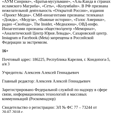
«АУМ Синрике», «Братья-мусульмане», «Аль-Каида в странах
исламского Магриба», «Сеть», «Колумбайн». В РФ признана
нежелательной деятельность «Открытой России», издания
«Проект Медиа». СМИ-иноагентами признаны: телеканал
«Дождь», «Медуза», «Важные истории», «Голос Америки»,
радио «Свобода», The Insider, «Медиазона», ОВД-инфо.
Иноагентами признаны общество/центр «Мемориал»,
«Аналитический Центр Юрия Левады», Сахаровский центр.
Instagram и Facebook (Metа) запрещены в Российской
Федерации за экстремизм.
16+
Почтовый адрес: 186225, Республика Карелия, г. Кондопога-5,
а/я 3
Учредитель: Алексеев Алексей Геннадьевич
Главный редактор: Алексеев Алексей Геннадьевич
Зарегистрировано Федеральной службой по надзору в сфере
связи, информационных технологий и массовых
коммуникаций (Роскомнадзор)
Свидетельство о регистрации: ЭЛ № ФС 77 – 73244 от
20.07.2018 г.