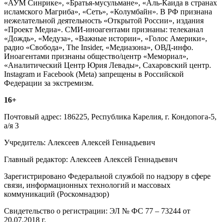
«АУМ Синрике», «Братья-мусульмане», «Аль-Каида в странах
исламского Магриба», «Сеть», «Колумбайн». В РФ признана
нежелательной деятельность «Открытой России», издания
«Проект Медиа». СМИ-иноагентами признаны: телеканал
«Дождь», «Медуза», «Важные истории», «Голос Америки»,
радио «Свобода», The Insider, «Медиазона», ОВД-инфо.
Иноагентами признаны общество/центр «Мемориал»,
«Аналитический Центр Юрия Левады», Сахаровский центр.
Instagram и Facebook (Metа) запрещены в Российской
Федерации за экстремизм.
16+
Почтовый адрес: 186225, Республика Карелия, г. Кондопога-5,
а/я 3
Учредитель: Алексеев Алексей Геннадьевич
Главный редактор: Алексеев Алексей Геннадьевич
Зарегистрировано Федеральной службой по надзору в сфере
связи, информационных технологий и массовых
коммуникаций (Роскомнадзор)
Свидетельство о регистрации: ЭЛ № ФС 77 – 73244 от
20.07.2018 г.