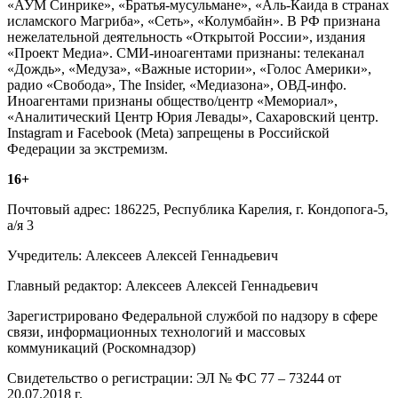
«АУМ Синрике», «Братья-мусульмане», «Аль-Каида в странах
исламского Магриба», «Сеть», «Колумбайн». В РФ признана
нежелательной деятельность «Открытой России», издания
«Проект Медиа». СМИ-иноагентами признаны: телеканал
«Дождь», «Медуза», «Важные истории», «Голос Америки»,
радио «Свобода», The Insider, «Медиазона», ОВД-инфо.
Иноагентами признаны общество/центр «Мемориал»,
«Аналитический Центр Юрия Левады», Сахаровский центр.
Instagram и Facebook (Metа) запрещены в Российской
Федерации за экстремизм.
16+
Почтовый адрес: 186225, Республика Карелия, г. Кондопога-5,
а/я 3
Учредитель: Алексеев Алексей Геннадьевич
Главный редактор: Алексеев Алексей Геннадьевич
Зарегистрировано Федеральной службой по надзору в сфере
связи, информационных технологий и массовых
коммуникаций (Роскомнадзор)
Свидетельство о регистрации: ЭЛ № ФС 77 – 73244 от
20.07.2018 г.