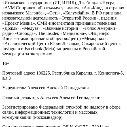
«Исламское государство» (ИГ, ИГИЛ), Джебхад-ан-Нусра,
«АУМ Синрике», «Братья-мусульмане», «Аль-Каида в странах
исламского Магриба», «Сеть», «Колумбайн». В РФ признана
нежелательной деятельность «Открытой России», издания
«Проект Медиа». СМИ-иноагентами признаны: телеканал
«Дождь», «Медуза», «Важные истории», «Голос Америки»,
радио «Свобода», The Insider, «Медиазона», ОВД-инфо.
Иноагентами признаны общество/центр «Мемориал»,
«Аналитический Центр Юрия Левады», Сахаровский центр.
Instagram и Facebook (Metа) запрещены в Российской
Федерации за экстремизм.
16+
Почтовый адрес: 186225, Республика Карелия, г. Кондопога-5,
а/я 3
Учредитель: Алексеев Алексей Геннадьевич
Главный редактор: Алексеев Алексей Геннадьевич
Зарегистрировано Федеральной службой по надзору в сфере
связи, информационных технологий и массовых
коммуникаций (Роскомнадзор)
Свидетельство о регистрации: ЭЛ № ФС 77 – 73244 от