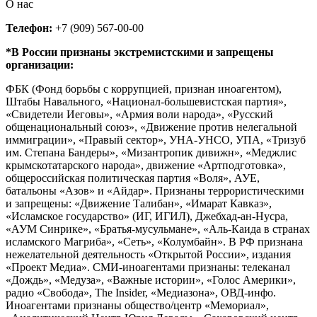
О нас
Телефон:
+7 (909) 567-00-00
*В России признаны экстремистскими и запрещены
организации:
ФБК (Фонд борьбы с коррупцией, признан иноагентом),
Штабы Навального, «Национал-большевистская партия»,
«Свидетели Иеговы», «Армия воли народа», «Русский
общенациональный союз», «Движение против нелегальной
иммиграции», «Правый сектор», УНА-УНСО, УПА, «Тризуб
им. Степана Бандеры», «Мизантропик дивижн», «Меджлис
крымскотатарского народа», движение «Артподготовка»,
общероссийская политическая партия «Воля», АУЕ,
батальоны «Азов» и «Айдар». Признаны террористическими
и запрещены: «Движение Талибан», «Имарат Кавказ»,
«Исламское государство» (ИГ, ИГИЛ), Джебхад-ан-Нусра,
«АУМ Синрике», «Братья-мусульмане», «Аль-Каида в странах
исламского Магриба», «Сеть», «Колумбайн». В РФ признана
нежелательной деятельность «Открытой России», издания
«Проект Медиа». СМИ-иноагентами признаны: телеканал
«Дождь», «Медуза», «Важные истории», «Голос Америки»,
радио «Свобода», The Insider, «Медиазона», ОВД-инфо.
Иноагентами признаны общество/центр «Мемориал»,