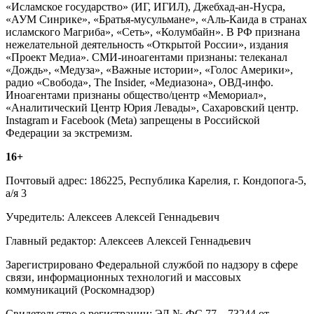
«Исламское государство» (ИГ, ИГИЛ), Джебхад-ан-Нусра,
«АУМ Синрике», «Братья-мусульмане», «Аль-Каида в странах
исламского Магриба», «Сеть», «Колумбайн». В РФ признана
нежелательной деятельность «Открытой России», издания
«Проект Медиа». СМИ-иноагентами признаны: телеканал
«Дождь», «Медуза», «Важные истории», «Голос Америки»,
радио «Свобода», The Insider, «Медиазона», ОВД-инфо.
Иноагентами признаны общество/центр «Мемориал»,
«Аналитический Центр Юрия Левады», Сахаровский центр.
Instagram и Facebook (Metа) запрещены в Российской
Федерации за экстремизм.
16+
Почтовый адрес: 186225, Республика Карелия, г. Кондопога-5,
а/я 3
Учредитель: Алексеев Алексей Геннадьевич
Главный редактор: Алексеев Алексей Геннадьевич
Зарегистрировано Федеральной службой по надзору в сфере
связи, информационных технологий и массовых
коммуникаций (Роскомнадзор)
Свидетельство о регистрации: ЭЛ № ФС 77 – 73244 от