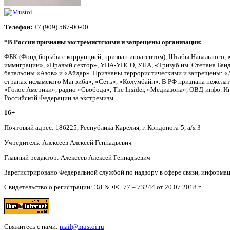
Телефон:
+7 (909) 567-00-00
*В России признаны экстремистскими и запрещены организации:
ФБК (Фонд борьбы с коррупцией, признан иноагентом), Штабы Навального, 
иммиграции», «Правый сектор», УНА-УНСО, УПА, «Тризуб им. Степана Банд
батальоны «Азов» и «Айдар». Признаны террористическими и запрещены: «Д
странах исламского Магриба», «Сеть», «Колумбайн». В РФ признана нежела
«Голос Америки», радио «Свобода», The Insider, «Медиазона», ОВД-инфо. 
Российской Федерации за экстремизм.
16+
Почтовый адрес: 186225, Республика Карелия, г. Кондопога-5, а/я 3
Учредитель: Алексеев Алексей Геннадьевич
Главный редактор: Алексеев Алексей Геннадьевич
Зарегистрировано Федеральной службой по надзору в сфере связи, информа
Свидетельство о регистрации: ЭЛ № ФС 77 – 73244 от 20.07.2018 г.
Свяжитесь с нами:
mail@mustoi.ru