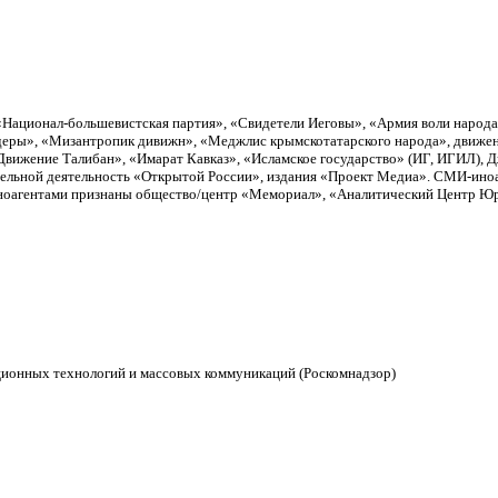
«Национал-большевистская партия», «Свидетели Иеговы», «Армия воли народ
еры», «Мизантропик дивижн», «Меджлис крымскотатарского народа», движен
вижение Талибан», «Имарат Кавказ», «Исламское государство» (ИГ, ИГИЛ), 
тельной деятельность «Открытой России», издания «Проект Медиа». СМИ-ино
Иноагентами признаны общество/центр «Мемориал», «Аналитический Центр Юри
ционных технологий и массовых коммуникаций (Роскомнадзор)