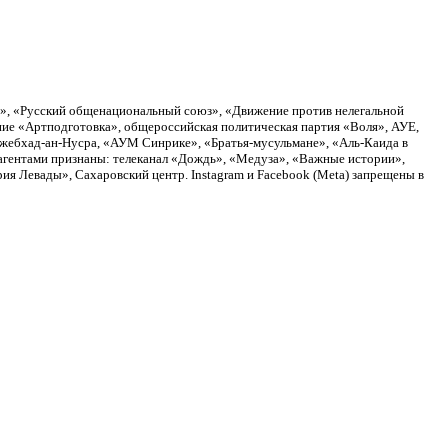
а», «Русский общенациональный союз», «Движение против нелегальной
ие «Артподготовка», общероссийская политическая партия «Воля», АУЕ,
Джебхад-ан-Нусра, «АУМ Синрике», «Братья-мусульмане», «Аль-Каида в
агентами признаны: телеканал «Дождь», «Медуза», «Важные истории»,
я Левады», Сахаровский центр. Instagram и Facebook (Metа) запрещены в