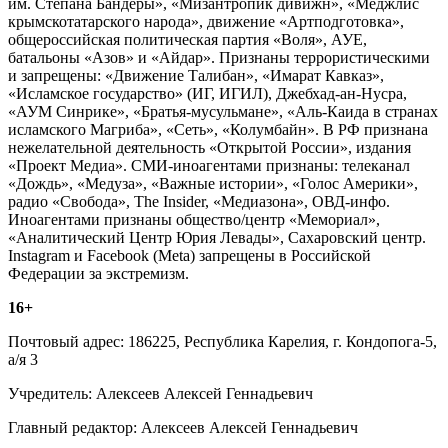
им. Степана Бандеры», «Мизантропик дивижн», «Меджлис
крымскотатарского народа», движение «Артподготовка»,
общероссийская политическая партия «Воля», АУЕ,
батальоны «Азов» и «Айдар». Признаны террористическими
и запрещены: «Движение Талибан», «Имарат Кавказ»,
«Исламское государство» (ИГ, ИГИЛ), Джебхад-ан-Нусра,
«АУМ Синрике», «Братья-мусульмане», «Аль-Каида в странах
исламского Магриба», «Сеть», «Колумбайн». В РФ признана
нежелательной деятельность «Открытой России», издания
«Проект Медиа». СМИ-иноагентами признаны: телеканал
«Дождь», «Медуза», «Важные истории», «Голос Америки»,
радио «Свобода», The Insider, «Медиазона», ОВД-инфо.
Иноагентами признаны общество/центр «Мемориал»,
«Аналитический Центр Юрия Левады», Сахаровский центр.
Instagram и Facebook (Metа) запрещены в Российской
Федерации за экстремизм.
16+
Почтовый адрес: 186225, Республика Карелия, г. Кондопога-5,
а/я 3
Учредитель: Алексеев Алексей Геннадьевич
Главный редактор: Алексеев Алексей Геннадьевич