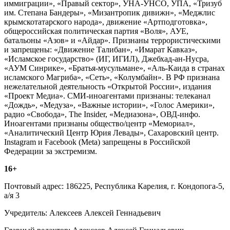
иммиграции», «Правый сектор», УНА-УНСО, УПА, «Тризуб
им. Степана Бандеры», «Мизантропик дивижн», «Меджлис
крымскотатарского народа», движение «Артподготовка»,
общероссийская политическая партия «Воля», АУЕ,
батальоны «Азов» и «Айдар». Признаны террористическими
и запрещены: «Движение Талибан», «Имарат Кавказ»,
«Исламское государство» (ИГ, ИГИЛ), Джебхад-ан-Нусра,
«АУМ Синрике», «Братья-мусульмане», «Аль-Каида в странах
исламского Магриба», «Сеть», «Колумбайн». В РФ признана
нежелательной деятельность «Открытой России», издания
«Проект Медиа». СМИ-иноагентами признаны: телеканал
«Дождь», «Медуза», «Важные истории», «Голос Америки»,
радио «Свобода», The Insider, «Медиазона», ОВД-инфо.
Иноагентами признаны общество/центр «Мемориал»,
«Аналитический Центр Юрия Левады», Сахаровский центр.
Instagram и Facebook (Metа) запрещены в Российской
Федерации за экстремизм.
16+
Почтовый адрес: 186225, Республика Карелия, г. Кондопога-5,
а/я 3
Учредитель: Алексеев Алексей Геннадьевич