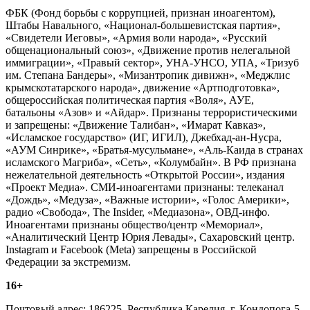
ФБК (Фонд борьбы с коррупцией, признан иноагентом),
Штабы Навального, «Национал-большевистская партия»,
«Свидетели Иеговы», «Армия воли народа», «Русский
общенациональный союз», «Движение против нелегальной
иммиграции», «Правый сектор», УНА-УНСО, УПА, «Тризуб
им. Степана Бандеры», «Мизантропик дивижн», «Меджлис
крымскотатарского народа», движение «Артподготовка»,
общероссийская политическая партия «Воля», АУЕ,
батальоны «Азов» и «Айдар». Признаны террористическими
и запрещены: «Движение Талибан», «Имарат Кавказ»,
«Исламское государство» (ИГ, ИГИЛ), Джебхад-ан-Нусра,
«АУМ Синрике», «Братья-мусульмане», «Аль-Каида в странах
исламского Магриба», «Сеть», «Колумбайн». В РФ признана
нежелательной деятельность «Открытой России», издания
«Проект Медиа». СМИ-иноагентами признаны: телеканал
«Дождь», «Медуза», «Важные истории», «Голос Америки»,
радио «Свобода», The Insider, «Медиазона», ОВД-инфо.
Иноагентами признаны общество/центр «Мемориал»,
«Аналитический Центр Юрия Левады», Сахаровский центр.
Instagram и Facebook (Metа) запрещены в Российской
Федерации за экстремизм.
16+
Почтовый адрес: 186225, Республика Карелия, г. Кондопога-5,