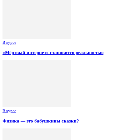
В курсе
«Мёртвый интернет» становится реальностью
В курсе
Физика — это бабушкины сказки?