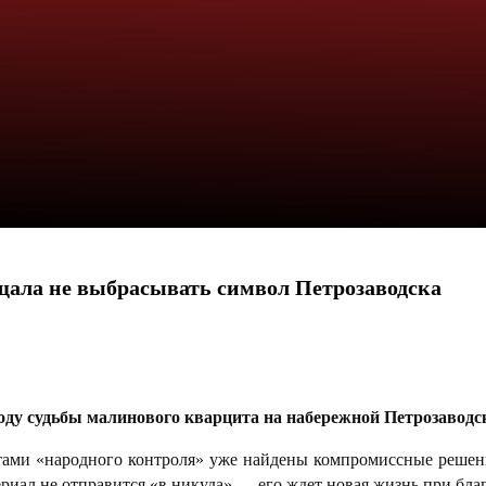
ала не выбрасывать символ Петрозаводска
оду судьбы малинового кварцита на набережной Петрозавод
истами «народного контроля» уже найдены компромиссные решен
иал не отправится «в никуда» — его ждет новая жизнь при бла