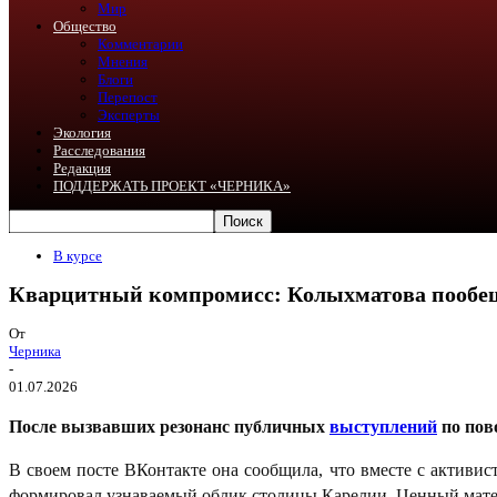
Мир
Общество
Комментарии
Мнения
Блоги
Перепост
Эксперты
Экология
Расследования
Редакция
ПОДДЕРЖАТЬ ПРОЕКТ «ЧЕРНИКА»
В курсе
Кварцитный компромисс: Колыхматова пообещ
От
Черника
-
01.07.2026
После вызвавших резонанс публичных
выступлений
по пов
В своем посте ВКонтакте она сообщила, что вместе с актив
формировал узнаваемый облик столицы Карелии. Ценный матер