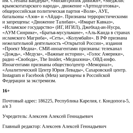
им. Степана Бандеры», «Мизантропик дивижн», «Меджлис
крымскотатарского народа», движение «Артподготовка»,
общероссийская политическая партия «Воля», АУЕ,
батальоны «Азов» и «Айдар». Признаны террористическими
и запрещены: «Движение Талибан», «Имарат Кавказ»,
«Исламское государство» (ИГ, ИГИЛ), Джебхад-ан-Нусра,
«АУМ Синрике», «Братья-мусульмане», «Аль-Каида в странах
исламского Магриба», «Сеть», «Колумбайн». В РФ признана
нежелательной деятельность «Открытой России», издания
«Проект Медиа». СМИ-иноагентами признаны: телеканал
«Дождь», «Медуза», «Важные истории», «Голос Америки»,
радио «Свобода», The Insider, «Медиазона», ОВД-инфо.
Иноагентами признаны общество/центр «Мемориал»,
«Аналитический Центр Юрия Левады», Сахаровский центр.
Instagram и Facebook (Metа) запрещены в Российской
Федерации за экстремизм.
16+
Почтовый адрес: 186225, Республика Карелия, г. Кондопога-5,
а/я 3
Учредитель: Алексеев Алексей Геннадьевич
Главный редактор: Алексеев Алексей Геннадьевич