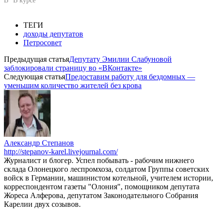
В "В курсе"
ТЕГИ
доходы депутатов
Петросовет
Предыдущая статья
Депутату Эмилии Слабуновой
заблокировали страницу во «ВКонтакте»
Следующая статья
Предоставим работу для бездомных —
уменьшим количество жителей без крова
Александр Степанов
http://stepanov-karel.livejournal.com/
Журналист и блогер. Успел побывать - рабочим нижнего
склада Олонецкого леспромхоза, солдатом Группы советских
войск в Германии, машинистом котельной, учителем истории,
корреспондентом газеты "Олония", помощником депутата
Жореса Алферова, депутатом Законодательного Собрания
Карелии двух созывов.