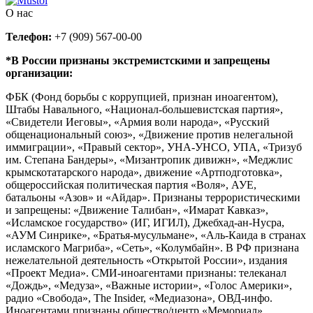
О нас
Телефон:
+7 (909) 567-00-00
*В России признаны экстремистскими и запрещены
организации:
ФБК (Фонд борьбы с коррупцией, признан иноагентом),
Штабы Навального, «Национал-большевистская партия»,
«Свидетели Иеговы», «Армия воли народа», «Русский
общенациональный союз», «Движение против нелегальной
иммиграции», «Правый сектор», УНА-УНСО, УПА, «Тризуб
им. Степана Бандеры», «Мизантропик дивижн», «Меджлис
крымскотатарского народа», движение «Артподготовка»,
общероссийская политическая партия «Воля», АУЕ,
батальоны «Азов» и «Айдар». Признаны террористическими
и запрещены: «Движение Талибан», «Имарат Кавказ»,
«Исламское государство» (ИГ, ИГИЛ), Джебхад-ан-Нусра,
«АУМ Синрике», «Братья-мусульмане», «Аль-Каида в странах
исламского Магриба», «Сеть», «Колумбайн». В РФ признана
нежелательной деятельность «Открытой России», издания
«Проект Медиа». СМИ-иноагентами признаны: телеканал
«Дождь», «Медуза», «Важные истории», «Голос Америки»,
радио «Свобода», The Insider, «Медиазона», ОВД-инфо.
Иноагентами признаны общество/центр «Мемориал»,