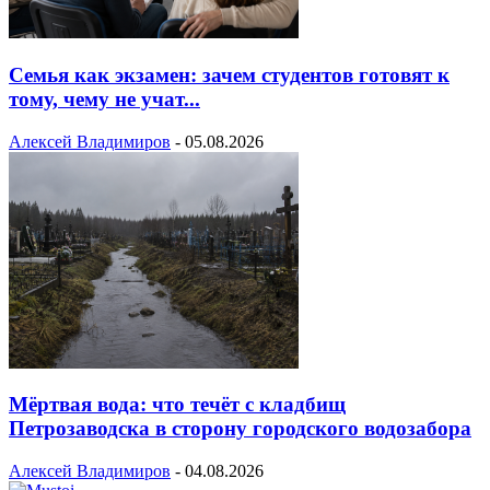
Семья как экзамен: зачем студентов готовят к
тому, чему не учат...
Алексей Владимиров
-
05.08.2026
Мёртвая вода: что течёт с кладбищ
Петрозаводска в сторону городского водозабора
Алексей Владимиров
-
04.08.2026