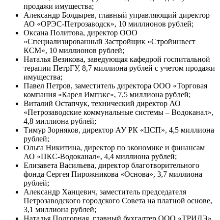
продажи имущества;
Александр Болдырев, главный управляющий директор
АО «ОРЭС-Петрозаводск», 10 миллионов рублей;
Оксана Политова, директор ООО
«Специализированный Застройщик «Стройинвест
КСМ», 10 миллионов рублей;
Наталья Везикова, заведующая кафедрой госпитальной
терапии ПетрГУ, 8,7 миллиона рублей с учетом продажи
имущества;
Павел Петров, заместитель директора ООО «Торговая
компания «Карел Импэкс», 7,5 миллиона рублей;
Виталий Остапчук, технический директор АО
«Петрозаводские коммунальные системы – Водоканал»,
4,8 миллиона рублей;
Тимур Зорняков, директор АУ РК «ЦСП», 4,5 миллиона
рублей;
Ольга Никитина, директор по экономике и финансам
АО «ПКС-Водоканал», 4,4 миллиона рублей;
Елизавета Васильева, директор благотворительного
фонда Сергея Пирожникова «Основа», 3,7 миллиона
рублей;
Александр Ханцевич, заместитель председателя
Петрозаводского городского Совета на платной основе,
3,1 миллиона рублей;
Наталья Подгорная, главный бухгалтер ООО «ТРИДЭ»,